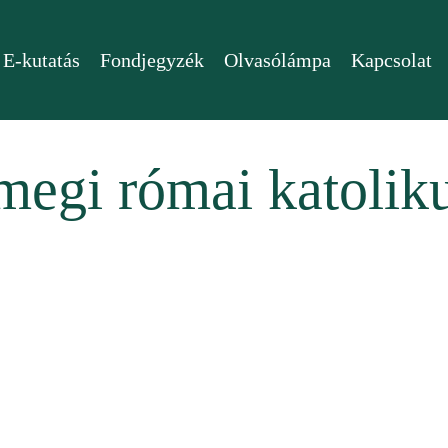
E-kutatás
Fondjegyzék
Olvasólámpa
Kapcsolat
egi római katolikus