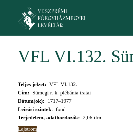
Ugrás a tartalomra
Toggle menu
VFL VI.132. Süm
Teljes jelzet:
VFL VI.132.
Cím:
Sümegi r. k. plébánia iratai
Dátum(ok):
1717–1977
Leírási szintek
: fond
Terjedelem, adathordozók:
2,06 ifm
Lajstrom