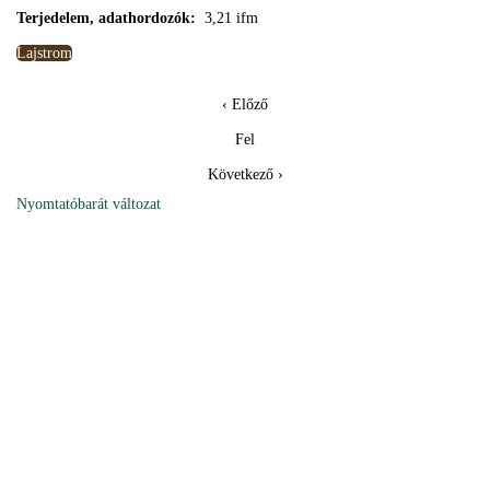
Terjedelem, adathordozók:
3,21 ifm
Lajstrom
‹ Előző
Fel
Következő ›
Nyomtatóbarát változat