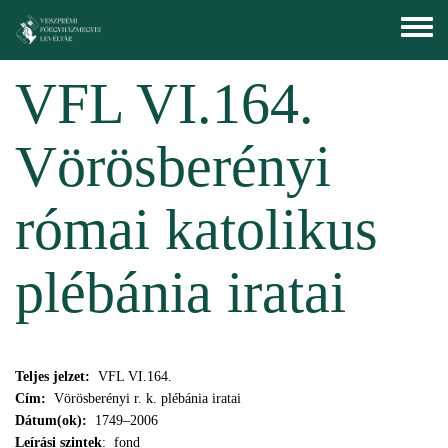
Ugrás a tartalomra
Toggle
menu
VFL VI.164.
Vörösberényi
római katolikus
plébánia iratai
Teljes jelzet:
VFL VI.164.
Cím:
Vörösberényi r. k. plébánia iratai
Dátum(ok):
1749–2006
Leírási szintek
: fond