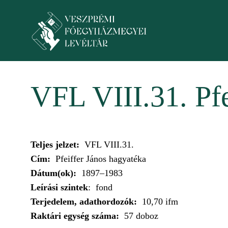
Ugrás a tartalomra
Toggle menu
VFL VIII.31. Pf
Teljes jelzet:
VFL VIII.31.
Cím:
Pfeiffer János hagyatéka
Dátum(ok):
1897–1983
Leírási szintek
: fond
Terjedelem, adathordozók:
10,70 ifm
Raktári egység száma:
57 doboz