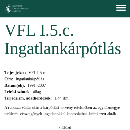
Ugrás a tartalomra
Toggle
menu
VFL I.5.c.
Ingatlankárpótlás
Teljes jelzet:
VFL I.5.c.
Cím:
Ingatlankárpótlás
Dátum(ok):
1991–2007
Leírási szintek
: állag
Terjedelem, adathordozók:
1,44 ifm
A rendszerváltás után a kárpótlási törvény értelmében az egyházmegye
területén visszaigényelt ingatlanokkal kapcsolatban keletkezett akták.
‹ Előző