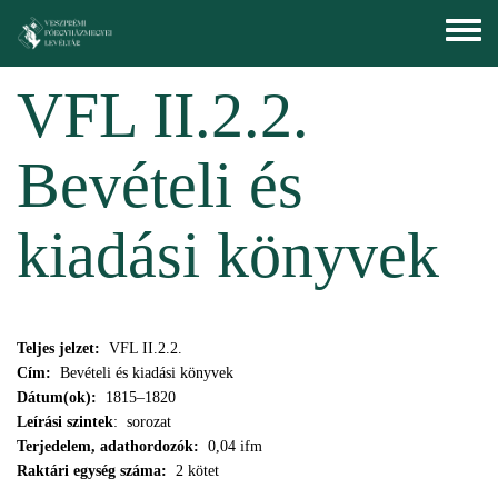
Ugrás a tartalomra
Toggle
menu
VFL II.2.2.
Bevételi és
kiadási könyvek
Teljes jelzet:
VFL II.2.2.
Cím:
Bevételi és kiadási könyvek
Dátum(ok):
1815–1820
Leírási szintek
: sorozat
Terjedelem, adathordozók:
0,04 ifm
Raktári egység száma:
2 kötet