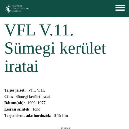
Ugrás a tartalomra
Toggle
menu
VFL V.11.
Sümegi kerület
iratai
Teljes jelzet:
VFL V.11.
Cím:
Sümegi kerület iratai
Dátum(ok):
1909–1977
Leírási szintek
: fond
Terjedelem, adathordozók:
0,15 ifm