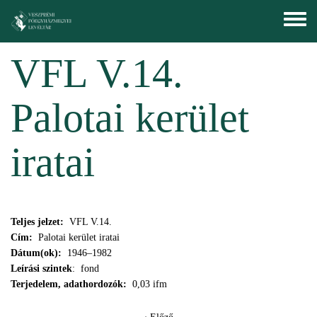
Ugrás a tartalomra
Toggle
menu
VFL V.14.
Palotai kerület
iratai
Teljes jelzet:
VFL V.14.
Cím:
Palotai kerület iratai
Dátum(ok):
1946–1982
Leírási szintek
: fond
Terjedelem, adathordozók:
0,03 ifm