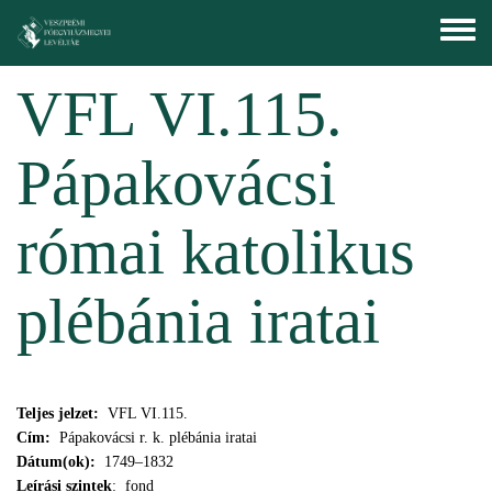
Ugrás a tartalomra
Toggle
menu
VFL VI.115.
Pápakovácsi
római katolikus
plébánia iratai
Teljes jelzet:
VFL VI.115.
Cím:
Pápakovácsi r. k. plébánia iratai
Dátum(ok):
1749–1832
Leírási szintek
: fond