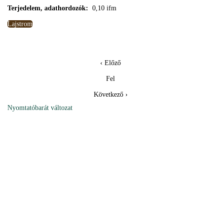
Terjedelem, adathordozók:
0,10 ifm
Lajstrom
‹ Előző
Fel
Következő ›
Nyomtatóbarát változat