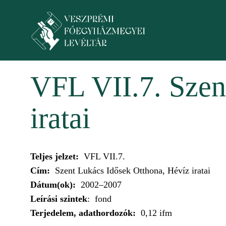
Ugrás a tartalomra
Toggle menu
VFL VII.7. Szen
iratai
Teljes jelzet:
VFL VII.7.
Cím:
Szent Lukács Idősek Otthona, Hévíz iratai
Dátum(ok):
2002–2007
Leírási szintek
: fond
Terjedelem, adathordozók:
0,12 ifm