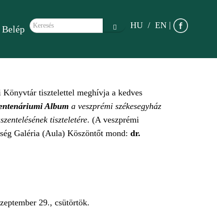
Keresés űrlap
|
HU
EN
Belép
Keresés
Könyvtár tisztelettel meghívja a kedves
entenáriumi Album
a veszprémi székesegyház
zentelésének tiszteletére
. (A veszprémi
kség Galéria (Aula) Köszöntőt mond:
dr.
szeptember 29., csütörtök.