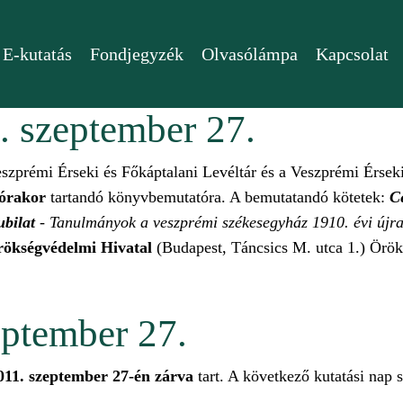
E-kutatás
Fondjegyzék
Olvasólámpa
Kapcsolat
 szeptember 27.
prémi Érseki és Főkáptalani Levéltár és a Veszprémi Érseki 
 órakor
tartandó könyvbemutatóra. A bemutatandó kötetek:
C
ubilat
- Tanulmányok a veszprémi székesegyház 1910. évi újras
rökségvédelmi Hivatal
(Budapest, Táncsics M. utca 1.) Örö
 27. tartalommal kapcsolatosan
eptember 27.
011. szeptember 27-én
zárva
tart. A következő kutatási nap 
. tartalommal kapcsolatosan