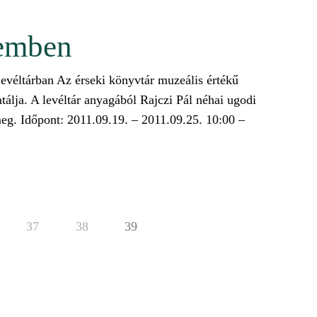
remben
véltárban Az érseki könyvtár muzeális értékű
lja. A levéltár anyagából Rajczi Pál néhai ugodi
eg. Időpont: 2011.09.19. – 2011.09.25. 10:00 –
37
38
39