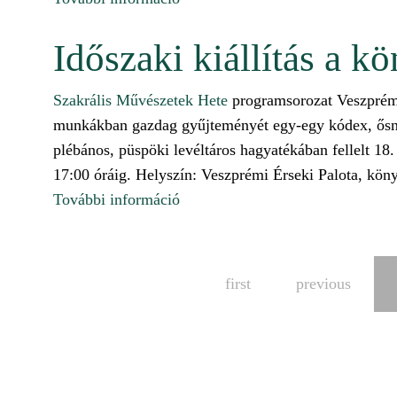
Időszaki kiállítás a k
Szakrális Művészetek Hete
programsorozat Veszprémi
munkákban gazdag gyűjteményét egy-egy kódex, ősnyom
plébános, püspöki levéltáros hagyatékában fellelt 1
17:00 óráig. Helyszín: Veszprémi Érseki Palota, kön
További információ
Időszaki kiállítás a könyvtári-le
first
previous