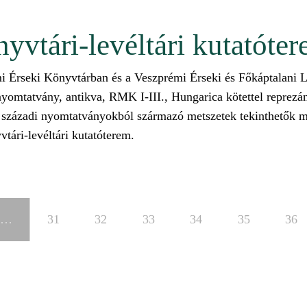
önyvtári-levéltári kutatóte
 Érseki Könyvtárban és a Veszprémi Érseki és Főkáptalani Le
tatvány, antikva, RMK I-III., Hungarica kötettel reprezántá
8. századi nyomtatványokból származó metszetek tekinthetők m
yvtári-levéltári kutatóterem.
véltári kutatóteremben tartalommal kapcsolatosan
…
31
32
33
34
35
36