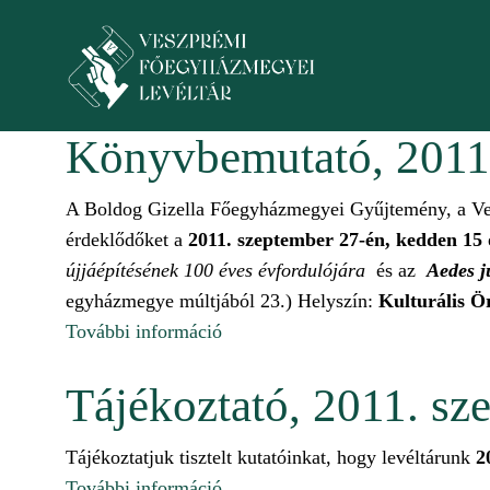
Ugrás a tartalomra
Könyvbemutató, 2011.
Toggle menu
A Boldog Gizella Főegyházmegyei Gyűjtemény, a Vesz
érdeklődőket a
2011. szeptember 27-én, kedden 15
újjáépítésének 100 éves évfordulójára
és az
Aedes j
egyházmegye múltjából 23.) Helyszín:
Kulturális Ö
További információ
Könyvbemutató, 2011. szeptember
Tájékoztató, 2011. sz
Tájékoztatjuk tisztelt kutatóinkat, hogy levéltárunk
2
További információ
Tájékoztató, 2011. szeptember 27