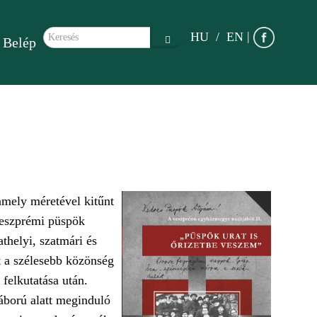
Keresés űrlap
|
HU
EN
Belép
Keresés
amely méretével kitűnt
 veszprémi püspök
thelyi, szatmári és
t a szélesebb közönség
 felkutatása után.
háború alatt meginduló