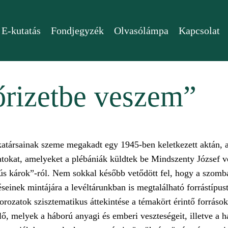
E-kutatás
Fondjegyzék
Olvasólámpa
Kapcsolat
őrizetbe veszem”
katársainak szeme megakadt egy 1945-ben keletkezett aktán, 
 iratokat, amelyeket a plébániák küldtek be Mindszenty József
s károk”-ról. Nem sokkal később vetődött fel, hogy a szomba
einek mintájára a levéltárunkban is megtalálható forrástípus
sorozatok szisztematikus áttekintése a témakört érintő források
ő, melyek a háború anyagi és emberi veszteségeit, illetve a 