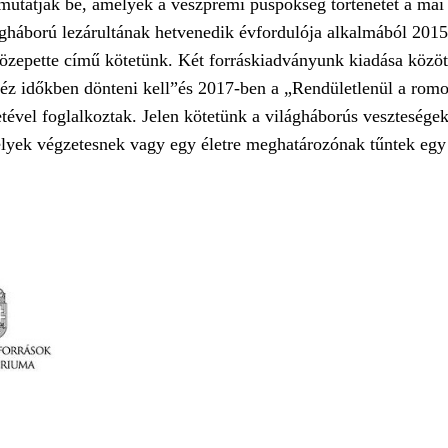
t mutatják be, amelyek a veszprémi püspökség történetét a ma
gháború lezárultának hetvenedik évfordulója alkalmából 2015
özepette című kötetünk. Két forráskiadványunk kiadása közö
éz időkben dönteni kell”és 2017-ben a „Rendületlenül a romo
ével foglalkoztak. Jelen kötetünk a világháborús veszteségek
lyek végzetesnek vagy egy életre meghatározónak tűntek egy 