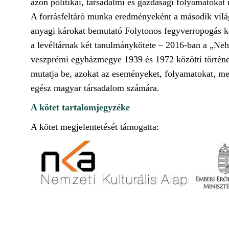
azon politikai, társadalmi és gazdasági folyamatoka
A forrásfeltáró munka eredményeként a második vilá
anyagi károkat bemutató Folytonos fegyverropogás k
a levéltárnak két tanulmánykötete – 2016-ban a „Neh
veszprémi egyházmegye 1939 és 1972 közötti történet
mutatja be, azokat az eseményeket, folyamatokat, me
egész magyar társadalom számára.
A kötet tartalomjegyzéke
A kötet megjelentetését támogatta: