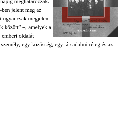
i napig meghatározzák.
-ben jelent meg az
tt ugyancsak megjelent
k között” –, amelyek a
 emberi oldalát
személy, egy közösség, egy társadalmi réteg és az