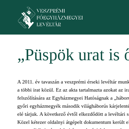
Ugrás a tartalomra
Toggle menu
„Püspök urat is 
A 2011. év tavaszán a veszprémi érseki levéltár mun
a többi irat közül. Ez az akta tartalmazta azokat az
felszólítására az Egyházmegyei Hatóságnak a „háború
győri egyházmegyék második világháborús kárjelentés
elé tárjuk. A következő évtől elkezdődött a levéltári 
Közel kétezer oldalnyi átgépelt dokumentum került el