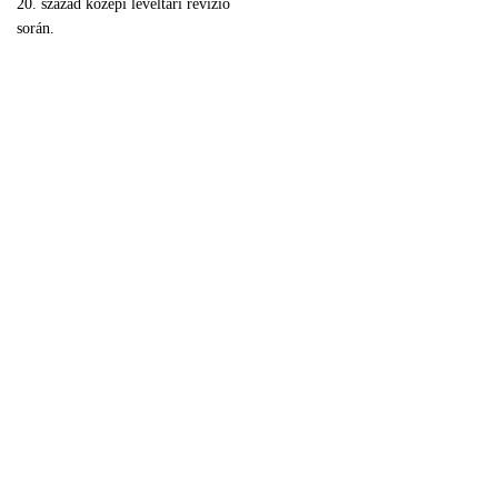
20. század közepi levéltári revízió
során.