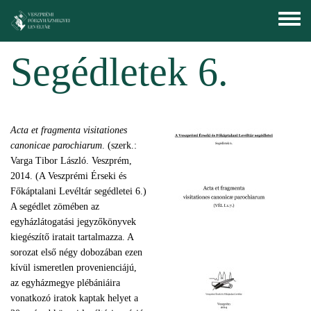
Ugrás a tartalomra
Toggle
menu
Segédletek 6.
Acta et fragmenta visitationes
canonicae parochiarum
. (szerk.:
Varga Tibor László. Veszprém,
2014. (A Veszprémi Érseki és
Főkáptalani Levéltár segédletei 6.)
A segédlet zömében az
egyházlátogatási jegyzőkönyvek
kiegészítő iratait tartalmazza. A
sorozat első négy dobozában ezen
kívül ismeretlen provenienciájú,
az egyházmegye plébániáira
vonatkozó iratok kaptak helyet a