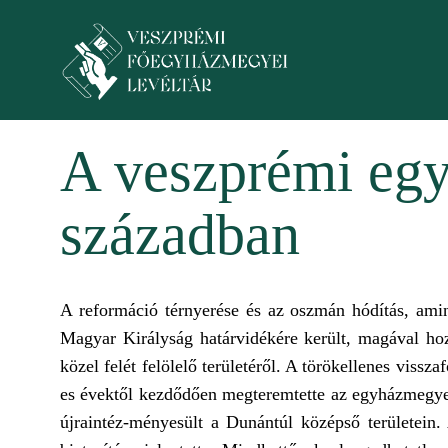
Ugrás a tartalomra
Toggle menu
A veszprémi egy
században
A reformáció térnyerése és az oszmán hódítás, am
Magyar Királyság határvidékére került, magával hozt
közel felét felölelő területéről. A törökellenes vis
es évektől kezdődően megteremtette az egyházmegye ú
újraintéz-ményesült a Dunántúl középső területein.