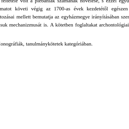
n feltétele volt a plébániák számának növelése, s ezzel együ
amatot követi végig az 1700-as évek kezdetétől egészen
tozásai mellett bemutatja az egyházmegye irányításában szer
suk mechanizmusát is. A kötetben foglaltakat archontológiai 
Monográfiák, tanulmánykötetek kategóriában.