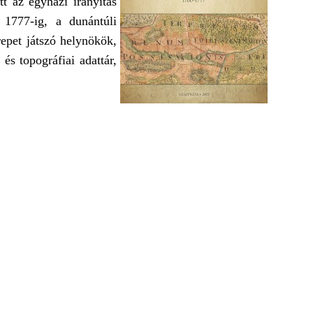
tt az egyházi irányítás
 1777-ig, a dunántúli
epet játszó helynökök,
és topográfiai adattár,