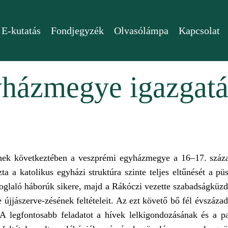
E-kutatás
Fondjegyzék
Olvasólámpa
Kapcsolat
házmegye igazgatá
inek következtében a veszprémi egyházmegye a 16–17. száza
a a katolikus egyházi struktúra szinte teljes eltűnését a p
szafoglaló háborúk sikere, majd a Rákóczi vezette szabadságküz
jjászerve-zésének feltételeit. Az ezt követő bő fél évszáza
 A legfontosabb feladatot a hívek lelkigondozásának és a p