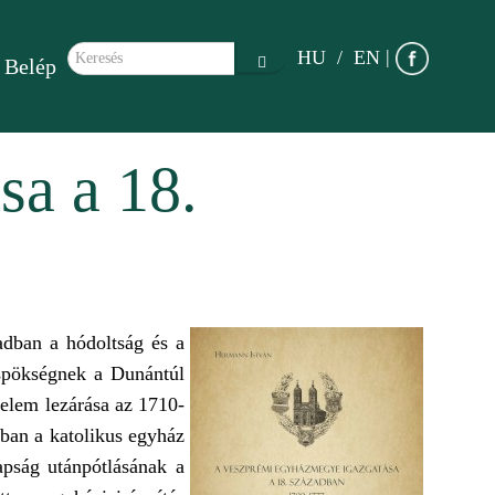
Keresés űrlap
|
HU
EN
Belép
Keresés
sa a 18.
dban a hódoltság és a
üspökségnek a Dunántúl
delem lezárása az 1710-
dban a katolikus egyház
apság utánpótlásának a