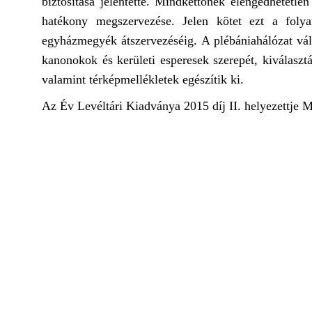
biztosítása jelentette. Mindkettőnek elengedhetetle
hatékony megszervezése. Jelen kötet ezt a foly
egyházmegyék átszervezéséig. A plébániahálózat vál
kanonokok és kerületi esperesek szerepét, kiválasztá
valamint térképmellékletek egészítik ki.
Az Év Levéltári Kiadványa 2015 díj II. helyezettje 