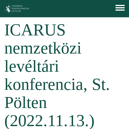
Ugrás a tartalomra
Toggle
menu
ICARUS
nemzetközi
levéltári
konferencia, St.
Pölten
(2022.11.13.)