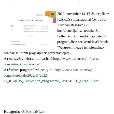
2022. november 14-15-én tartják az
ICARUS (International Centre for
Archival Research) 29.
konferenciáját az ausztriai St.
Pöltenben. A második nap délelőtti
programjában sor kerül levéltárunk
"Veszprém megye templomainak
adatbázisa" című projektjének prezentációjára.
A rendezvény leírása itt olvasható:
https://www.icar-us.eu/.../icarus-
convention-29-place-tba/
A részletes programfüzet pedig itt:
https://www.icar-us.eu/wp-
content/uploads/2022/11/2022-
11_ICARUS_Convention_Programme_DETAILED_FINAL1.pdf
Kategória:
OTKA-pályázat