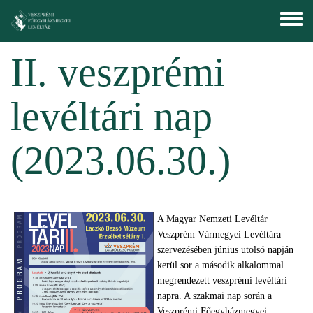
Ugrás a tartalomra
Toggle
menu
II. veszprémi
levéltári nap
(2023.06.30.)
A Magyar Nemzeti Levéltár
Veszprém Vármegyei Levéltára
szervezésében június utolsó napján
kerül sor a második alkalommal
megrendezett veszprémi levéltári
napra. A szakmai nap során a
Veszprémi Főegyházmegyei