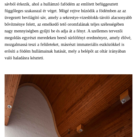
sávból érkezik, ahol a hullámzó fafödém az említett befüggesztett
függőleges szakasszal ér véget. Mögé rejtve húzódik a födémben az az
üvegezett bevilágító sáv, amely a sekrestye-vizesblokk-tároló alacsonyabb
bővítménye felett, az emelkedő tető oromfalának teljes szélességében
nagy mennyiségben gyűjti be és adja át a fényt. A szellemes tervezői
megoldás egyrészt meredeken beeső súrlófényt eredményez, amely élővé,
mozgalmassá teszi a felületeket, másrészt immateriális eszközökkel is
erősíti a födém hullámainak hatását, mely a belépőt az oltár irányában
való haladásra készteti.