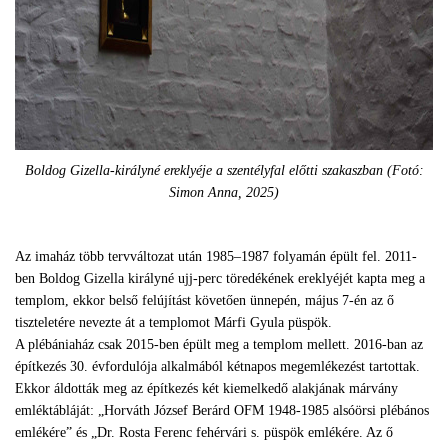
Boldog Gizella-királyné ereklyéje a szentélyfal előtti szakaszban (Fotó:
Simon Anna, 2025)
Az imaház több tervváltozat után 1985–1987 folyamán épült fel. 2011-
ben Boldog Gizella királyné ujj-perc töredékének ereklyéjét kapta meg a
templom, ekkor belső felújítást követően ünnepén, május 7-én az ő
tiszteletére nevezte át a templomot Márfi Gyula püspök.
A plébániaház csak 2015-ben épült meg a templom mellett. 2016-ban az
építkezés 30. évfordulója alkalmából kétnapos megemlékezést tartottak.
Ekkor áldották meg az építkezés két kiemelkedő alakjának márvány
emléktábláját: „Horváth József Berárd OFM 1948-1985 alsóörsi plébános
emlékére” és „Dr. Rosta Ferenc fehérvári s. püspök emlékére. Az ő