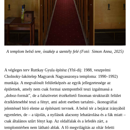
A templom belső tere, összkép a szentély felé (Fotó: Simon Anna, 2025)
A végleges terv Ruttkay Gyula építész (Ybl-díj: 1988, veszprémi
Cholnoky-lakótelep Magyarok Nagyasszonya temploma: 1990–1992)
munkája. A megvalósult felületképzés az egyik jellegzetessége az
épületnek, amely nem csak formai szempontból teszi izgalmassá a
„doboz-formát”, de a falszövetet érzékeltető finoman strukturált felület
érzékletesebbé teszi a fényt, ami adott esetben tartalmi-, ikonográfiai
jelentéssel bíró eleme az építészeti tervnek. A belső tér a bejárat irányából
egyenletes, de – a tájolás, a nyílások alacsony lehatárolása és a fák miatt –
csak általános szűrt fényt kap. Az oldalfalak és a lefedés zárt, a
templomtérben nem látható ablak. A fő megvilágítás az oltár feletti