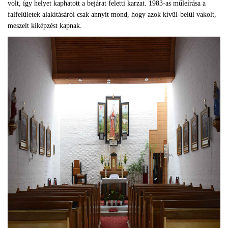
volt, így helyet kaphatott a bejárat feletti karzat. 1983-as műleírása a
falfelületek alakításáról csak annyit mond, hogy azok kívül-belül vakolt,
meszelt kiképzést kapnak.