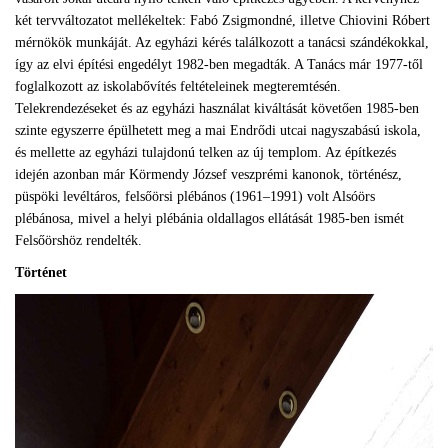
két tervváltozatot mellékeltek: Fabó Zsigmondné, illetve Chiovini Róbert
mérnökök munkáját. Az egyházi kérés találkozott a tanácsi szándékokkal,
így az elvi építési engedélyt 1982-ben megadták. A Tanács már 1977-től
foglalkozott az iskolabővítés feltételeinek megteremtésén.
Telekrendezéseket és az egyházi használat kiváltását követően 1985-ben
szinte egyszerre épülhetett meg a mai Endrődi utcai nagyszabású iskola,
és mellette az egyházi tulajdonú telken az új templom. Az építkezés
idején azonban már Körmendy József veszprémi kanonok, történész,
püspöki levéltáros, felsőörsi plébános (1961–1991) volt Alsóörs
plébánosa, mivel a helyi plébánia oldallagos ellátását 1985-ben ismét
Felsőörshöz rendelték.
Történet