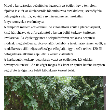
Mivel a kertvárosias beépítéshez igazodik az épület, így a templom
tájolása is eltér az általánostól: főhomlokzata északkeletre, szentélyfala
délnyugatra néz. Ez, együtt a nyílásrendszerrel, szokatlan
fényviszonyokat eredményez.
A templom mellett közvetlenül, de különállóan épült a plébániaépület,
kissé hátrahúzva és a forgalomtól a kerten belül keskeny kerítéssel
leválasztva. Az épületegyüttes a településrészen szokásos beépítési
módnak megfelelően az utcavonaltól beljebb, a telek hátsó részén épült, a
rendelkezésre álló teljes szélességet elfoglalja, így a szűk telken 120 fő
befogadására alkalmas épületet sikerült kialakítani
A kertkaputól keskeny betonjárda vezet az épülethez, két oldalán
növénybeültetéssel. Az út végét magas fák közt az épület haránt irányban
végigfutó tetőgerince felett kibukkanó kereszt jelzi.