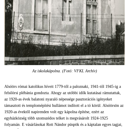
Az iskolakápolna. (Fotó: VFKL Archív)
Alsóörs római katolikus híveit 1779-től a paloznaki, 1941-től 1945-ig a
felsőörsi plébánia gondozta. Ahogy az utóbbi idők kutatásai rámutattak,
az 1920-as évek balatoni nyaraló népessége pasztorációs igényeket
támasztott és templomépítési hullámot indított el a tó körül. Alsóörsön az
1920-as évektől napirenden volt egy kápolna építése, ezért az
egyházközség több szomszédos telket is megvásárolt 1924-1925
folyamán. E vásárlásokat Rott Nándor püspök és a káptalan egyes tagjai,