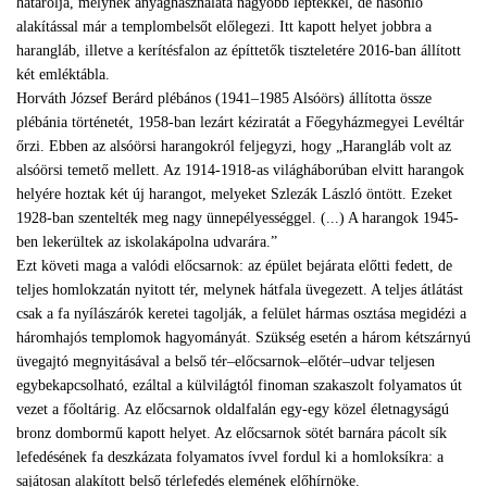
határolja, melynek anyaghasználata nagyobb léptékkel, de hasonló
alakítással már a templombelsőt előlegezi. Itt kapott helyet jobbra a
harangláb, illetve a kerítésfalon az építtetők tiszteletére 2016-ban állított
két emléktábla.
Horváth József Berárd plébános (1941–1985 Alsóörs) állította össze
plébánia történetét, 1958-ban lezárt kéziratát a Főegyházmegyei Levéltár
őrzi. Ebben az alsóörsi harangokról feljegyzi, hogy „Harangláb volt az
alsóörsi temető mellett. Az 1914-1918-as világháborúban elvitt harangok
helyére hoztak két új harangot, melyeket Szlezák László öntött. Ezeket
1928-ban szentelték meg nagy ünnepélyességgel. (...) A harangok 1945-
ben lekerültek az iskolakápolna udvarára.”
Ezt követi maga a valódi előcsarnok: az épület bejárata előtti fedett, de
teljes homlokzatán nyitott tér, melynek hátfala üvegezett. A teljes átlátást
csak a fa nyílászárók keretei tagolják, a felület hármas osztása megidézi a
háromhajós templomok hagyományát. Szükség esetén a három kétszárnyú
üvegajtó megnyitásával a belső tér–előcsarnok–előtér–udvar teljesen
egybekapcsolható, ezáltal a külvilágtól finoman szakaszolt folyamatos út
vezet a főoltárig. Az előcsarnok oldalfalán egy-egy közel életnagyságú
bronz dombormű kapott helyet. Az előcsarnok sötét barnára pácolt sík
lefedésének fa deszkázata folyamatos ívvel fordul ki a homloksíkra: a
sajátosan alakított belső térlefedés elemének előhírnöke.