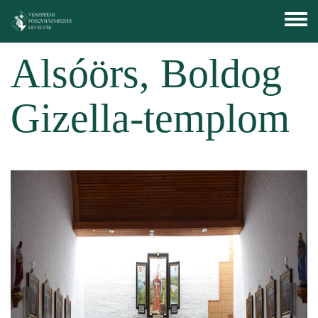
Ugrás a tartalomra
Toggle
menu
Alsóörs, Boldog
Gizella-templom