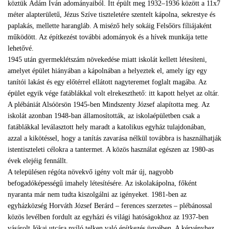
köztük Ádám Iván adományaiból. Itt épült meg 1932–1936 között a 11x7
méter alapterületű, Jézus Szíve tiszteletére szentelt kápolna, sekrestye és
paplakás, mellette harangláb. A miséző hely sokáig Felsőörs fíliájaként
működött. Az építkezést további adományok és a hívek munkája tette
lehetővé.
1945 után gyermeklétszám növekedése miatt iskolát kellett létesíteni,
amelyet épület hiányában a kápolnában a helyeztek el, amely így egy
tanítói lakást és egy előtérrel ellátott nagyteremet foglalt magába. Az
épület egyik vége fatáblákkal volt elrekeszthető: itt kapott helyet az oltár.
A plébániát Alsóörsön 1945-ben Mindszenty József alapította meg. Az
iskolát azonban 1948-ban államosították, az iskolaépületben csak a
fatáblákkal leválasztott hely maradt a katolikus egyház tulajdonában,
azzal a kikötéssel, hogy a tanítás zavarása nélkül továbbra is használhatják
istentiszteleti célokra a tantermet. A közös használat egészen az 1980-as
évek elejéig fennállt.
A településen régóta növekvő igény volt már új, nagyobb
befogadóképességű imahely létesítésére. Az iskolakápolna, főként
nyaranta már nem tudta kiszolgálni az igényeket. 1981-ben az
egyházközség Horváth József Berárd – ferences szerzetes – plébánossal
közös levélben fordult az egyházi és világi hatóságokhoz az 1937-ben
vásárolt Jókai utcára nyíló telken való építkezés ügyében. A kérvényhez