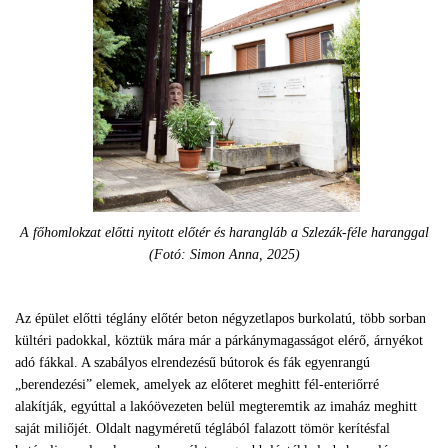
A főhomlokzat előtti nyitott előtér és harangláb a Szlezák-féle haranggal
(Fotó: Simon Anna, 2025)
Az épület előtti téglány előtér beton négyzetlapos burkolatú, több sorban
kültéri padokkal, köztük mára már a párkánymagasságot elérő, árnyékot
adó fákkal. A szabályos elrendezésű bútorok és fák egyenrangú
„berendezési” elemek, amelyek az előteret meghitt fél-enteriőrré
alakítják, egyúttal a lakóövezeten belül megteremtik az imaház meghitt
saját miliőjét. Oldalt nagyméretű téglából falazott tömör kerítésfal