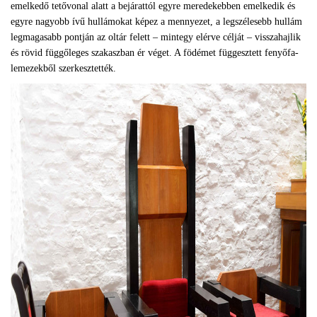
emelkedő tetővonal alatt a bejárattól egyre meredekebben emelkedik és
egyre nagyobb ívű hullámokat képez a mennyezet, a legszélesebb hullám
legmagasabb pontján az oltár felett – mintegy elérve célját – visszahajlik
és rövid függőleges szakaszban ér véget. A födémet függesztett fenyőfa-
lemezekből szerkesztették.