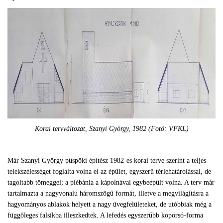
Korai tervváltozat, Szanyi György, 1982 (Fotó: VFKL)
Már Szanyi György püspöki építész 1982-es korai terve szerint a teljes
telekszélességet foglalta volna el az épület, egyszerű térlehatárolással, de
tagoltabb tömeggel; a plébánia a kápolnával egybeépült volna. A terv már
tartalmazta a nagyvonalú háromszögű formát, illetve a megvilágításra a
hagyományos ablakok helyett a nagy üvegfelületeket, de utóbbiak még a
függőleges falsíkba illeszkedtek. A lefedés egyszerűbb koporsó-forma