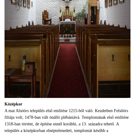
Középkor
A mai Alsóörs település első említése 1215-ből való. Kezdetben Felsőörs
filiája volt, 1478-ban vált önálló plébániává. Templomának első említése
1318-ban történt, de építése ennél korábbi, a 13. századra tehető. A
település a középkorban elnéptelenedett, templomát később a