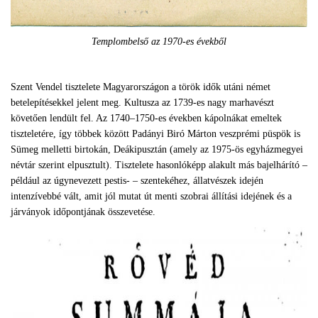
Templombelső az 1970-es évekből
Szent Vendel tisztelete Magyarországon a török idők utáni német
betelepítésekkel jelent meg. Kultusza az 1739-es nagy marhavészt
követően lendült fel. Az 1740–1750-es években kápolnákat emeltek
tiszteletére, így többek között Padányi Biró Márton veszprémi püspök is
Sümeg melletti birtokán, Deákipusztán (amely az 1975-ös egyházmegyei
névtár szerint elpusztult). Tisztelete hasonlóképp alakult más bajelhárító –
például az úgynevezett pestis- – szentekéhez, állatvészek idején
intenzívebbé vált, amit jól mutat út menti szobrai állítási idejének és a
járványok időpontjának összevetése.