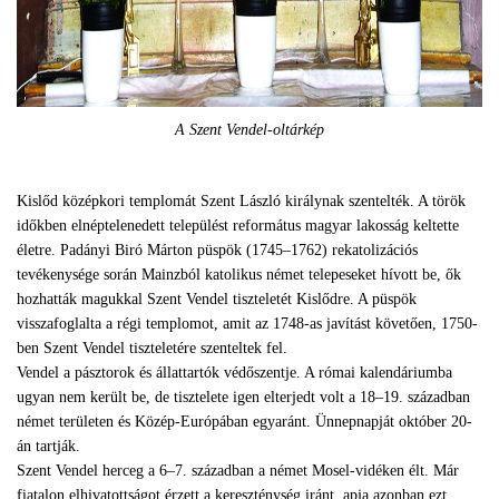
A Szent Vendel-oltárkép
Kislőd középkori templomát Szent László királynak szentelték. A török
időkben elnéptelenedett települést református magyar lakosság keltette
életre. Padányi Biró Márton püspök (1745–1762) rekatolizációs
tevékenysége során Mainzból katolikus német telepeseket hívott be, ők
hozhatták magukkal Szent Vendel tiszteletét Kislődre. A püspök
visszafoglalta a régi templomot, amit az 1748-as javítást követően, 1750-
ben Szent Vendel tiszteletére szenteltek fel.
Vendel a pásztorok és állattartók védőszentje. A római kalendáriumba
ugyan nem került be, de tisztelete igen elterjedt volt a 18–19. században
német területen és Közép-Európában egyaránt. Ünnepnapját október 20-
án tartják.
Szent Vendel herceg a 6–7. században a német Mosel-vidéken élt. Már
fiatalon elhivatottságot érzett a kereszténység iránt, apja azonban ezt