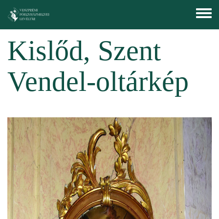
Ugrás a tartalomra
Toggle
menu
Kislőd, Szent
Vendel-oltárkép