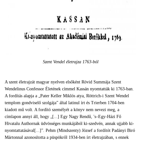
Szent Vendel életrajza 1763-ból
A szent életrajzát magyar nyelven elsőként Rövid Summája Szent
Wendelinus Confessor Életének címmel Kassán nyomtatták ki 1763-ban.
A fordítás alapja a „Pater Keller Miklós atya, Röttrich-i Szent Wendel
templom gondviselő szolgája” által latinul írt és Trierben 1704-ben
kiadott mű volt. A fordító személyét a könyv nem nevezi meg, a
címlapon annyi áll, hogy „[...] Egy Nagy Rendű, 's–Egy-Házi Fő
Hivatalu Authornak üdvösséges munkájából ki-szedvén, annak ujjabb ki-
nyomtattatásával[...]”. Pehm (Mindszenty) József a fordítót Padányi Biró
Mártonnal azonosította a püspökről 1934-ben írt életrajzában, s ennek