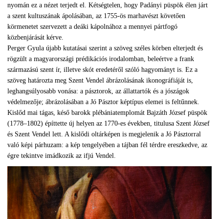
nyomán ez a nézet terjedt el. Kétségtelen, hogy Padányi püspök élen járt
a szent kultuszának ápolásában, az 1755-ös marhavészt követően
körmenetet szervezett a deáki kápolnához a mennyei pártfogó
közbenjárását kérve.
Perger Gyula újabb kutatásai szerint a szöveg széles körben elterjedt és
rögzült a magyarországi prédikációs irodalomban, beleértve a frank
származású szent ír, illetve skót eredetéről szóló hagyományt is. Ez a
szöveg határozta meg Szent Vendel ábrázolásának ikonográfiáját is,
leghangsúlyosabb vonása: a pásztorok, az állattartók és a jószágok
védelmezője; ábrázolásában a Jó Pásztor képtípus elemei is feltűnnek.
Kislőd mai tágas, késő barokk plébániatemplomát Bajzáth József püspök
(1778–1802) építtette új helyen az 1770-es években, titulusa Szent József
és Szent Vendel lett. A kislődi oltárképen is megjelenik a Jó Pásztorral
való képi párhuzam: a kép tengelyében a tájban fél térdre ereszkedve, az
égre tekintve imádkozik az ifjú Vendel.