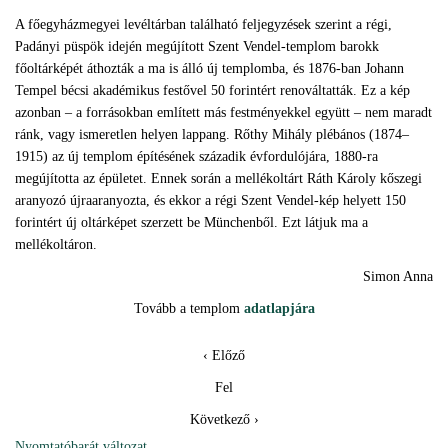
A főegyházmegyei levéltárban található feljegyzések szerint a régi,
Padányi püspök idején megújított Szent Vendel-templom barokk
főoltárképét áthozták a ma is álló új templomba, és 1876-ban Johann
Tempel bécsi akadémikus festővel 50 forintért renováltatták. Ez a kép
azonban – a forrásokban említett más festményekkel együtt – nem maradt
ránk, vagy ismeretlen helyen lappang. Rőthy Mihály plébános (1874–
1915) az új templom építésének századik évfordulójára, 1880-ra
megújította az épületet. Ennek során a mellékoltárt Ráth Károly kőszegi
aranyozó újraaranyozta, és ekkor a régi Szent Vendel-kép helyett 150
forintért új oltárképet szerzett be Münchenből. Ezt látjuk ma a
mellékoltáron.
Simon Anna
Tovább a templom
adatlapjára
‹ Előző
Fel
Következő ›
Nyomtatóbarát változat