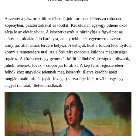
A szentet a pásztorok öltözetében látjuk: saruban, félhosszú ruhában,
köpenyben, pásztortáskával és -bottal. Két oldalán egy-egy pihenő ökör
zárja le az előtér sávját. A képszerkesztés is ráirányítja a figyelmet az
előtér bal oldalán álló bárányra, amely tekintetét egyenesen a szentre
irányítja, állát annak térdére helyezi. A kettejük közt a földön lévő nyitott
könyv a remeteségre utal. Az előtér zárt csoportja különös meghittséget
sugároz. A középteret egy gémeskút körül különböző jószágok – disznók,
juhok, tehenek, lovak – csoportjai töltik ki. A kép felső regiszterében
felhők közt angyalok jelennek meg koszorút, illetve későbbi apáti
rangjára utaló infulát (apáti föveget) tartva feje fölé, további egy-egy
angyal rámutat, illetve imádkozik.