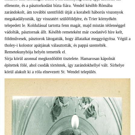
ellenezte, és a pásztorkodást bízta fiára. Vendel később Rómába
zarándokolt, ám további szentföldi útját a korabeli háborús viszonyok
megakadályozták, így visszatért szülőföldjére, és Trier környékén
telepedett le. Koldulással tartotta fenn magát, majd miután tétlenséggel
vádolták, pásztornak állt. Később remeteként már csodatévő híre kelt,
földművesek, pásztorok látogatták, hogy állataikat meggyógyítsa. Végül a
tholey-i kolostor apátjának választották, és pappá szentelték.
Remetekunyhója helyén temették el.
Sírja körül azonnal megkezdődött tisztelete. Hamarosan kápolnát
építettek fölé, ahol csodák történtek, így zarándokhellyé vált. Sírhelye
körül alakult ki a róla elnevezett St. Wendel település.