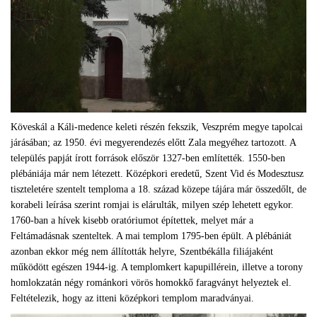
Köveskál a Káli-medence keleti részén fekszik, Veszprém megye tapolcai
járásában; az 1950. évi megyerendezés előtt Zala megyéhez tartozott. A
település papját írott források először 1327-ben említették. 1550-ben
plébániája már nem létezett. Középkori eredetű, Szent Vid és Modesztusz
tiszteletére szentelt temploma a 18. század közepe tájára már összedőlt, de
korabeli leírása szerint romjai is elárulták, milyen szép lehetett egykor.
1760-ban a hívek kisebb oratóriumot építettek, melyet már a
Feltámadásnak szenteltek. A mai templom 1795-ben épült. A plébániát
azonban ekkor még nem állították helyre, Szentbékálla filiájaként
működött egészen 1944-ig. A templomkert kapupillérein, illetve a torony
homlokzatán négy románkori vörös homokkő faragványt helyeztek el.
Feltételezik, hogy az itteni középkori templom maradványai.