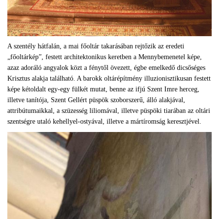
A szentély hátfalán, a mai főoltár takarásában rejtőzik az eredeti
„főoltárkép”, festett architektonikus keretben a Mennybemenetel képe,
azaz adoráló angyalok közt a fénytől övezett, égbe emelkedő dicsőséges
Krisztus alakja található. A barokk oltárépítmény illuzionisztikusan festett
képe kétoldalt egy-egy fülkét mutat, benne az ifjú Szent Imre herceg,
illetve tanítója, Szent Gellért püspök szoborszerű, álló alakjával,
attribútumaikkal, a szüzesség liliomával, illetve püspöki tiarában az oltári
szentségre utaló kehellyel-ostyával, illetve a mártíromság keresztjével.