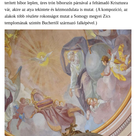
terített bíbor leplen, üres trón bíborszín párnával a feltámadó Krisztusra
vár, akire az atya tekintete és kézmozdulata is mutat. (A kompozíció, az
alakok több részlete rokonságot mutat a Somogy megyei Zics
templomának szintén Buchertől származó falképével.)