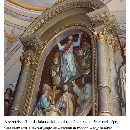
A szentély déli oldalfalán ablak alatti tondóban Szent Péter mellképe,
vele szemközt a sekrestyeajtó és – szokatlan módon – egy hasonló