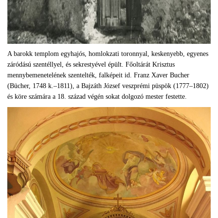
A barokk templom egyhajós, homlokzati toronnyal, keskenyebb, egyenes
záródású szentéllyel, és sekrestyével épült. Főoltárát Krisztus
mennybemenetelének szentelték, falképeit id. Franz Xaver Bucher
(Bücher, 1748 k.–1811), a Bajzáth József veszprémi püspök (1777–1802)
és köre számára a 18. század végén sokat dolgozó mester festette.