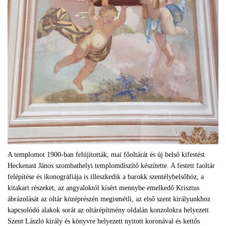
A templomot 1900-ban felújították, mai főoltárát és új belső kifestést
Heckenast János szombathelyi templomdíszítő készítette. A festett faoltár
felépítése és ikonográfiája is illeszkedik a barokk szentélybelsőhöz, a
kitakart részeket, az angyaloktól kísért mennybe emelkedő Krisztus
ábrázolását az oltár középrészén megismétli, az első szent királyunkhoz
kapcsolódó alakok sorát az oltárépítmény oldalán konzolokra helyezett
Szent László király és könyvre helyezett nyitott koronával és kettős