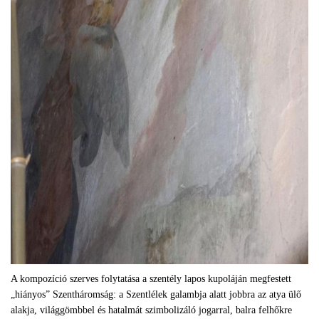
A kompozíció szerves folytatása a szentély lapos kupoláján megfestett
„hiányos” Szentháromság: a Szentlélek galambja alatt jobbra az atya ülő
alakja, világgömbbel és hatalmát szimbolizáló jogarral, balra felhőkre