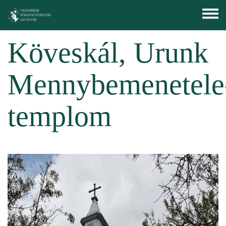
Ugrás a tartalomra
Toggle
menu
Köveskál, Urunk
Mennybemenetele
templom