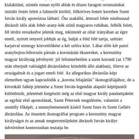
kialakítású, szintén onnan nyíló ablak és díszes faragott oromzatukat
imitáló festés felett a falmezőt kitöltő, félköríves festett keretben Szent
István király apoteózisa látható. Ősz szakállú, áttetsző fehér nimbusszal
ábrázolt idős alak fehér-arany-kék színű magyaros ruhában, felhők felett,
fél térdre ereszkedve jelenik meg, tekintetét az oltár irányában az égre
emeli, nyitott tenyerű jobbját az ég, balját a föld felé tartja, széttárt
karjaival mintegy közvetítőként a két szféra közt. Lábai előtt két puttó
aranybojtos-bíborszín párnán a koronázási ékszereket, a keresztény
magyar királyság jelvényeit: jól felismerhetően a szent koronát (az 1790
után elterjedt valósághű ábrázoláshoz közelebb álló alakban), illetve az
országalmát és a jogart emeli felé. Az allegorikus ábrázolás képi
elemeiben ugyan kapcsolódik a „korona felajánlás” ikonográfiájához, de a
köveskáli falkép jelentése a Szent István-legendán alapuló képtípustól
különbözik, jelentését kiegészíti még az első magyar király pandantjaként
az egyház első apostolának, Szent Péternek megidézése, valamint a
szentély főképét, a mennybemenetelt kísérő Szent Imre és Szent Gellért
ábrázolása. Az összetett ikonográfiai program a keresztény magyar
királyságot és az annak megteremtőjeként ábrázolt István királyt
üdvtörténet kontextusban mutatja be.