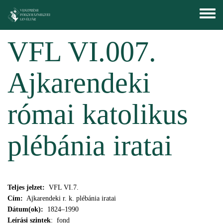
Ugrás a tartalomra
Toggle
menu
VFL VI.007.
Ajkarendeki
római katolikus
plébánia iratai
Teljes jelzet:
VFL VI.7.
Cím:
Ajkarendeki r. k. plébánia iratai
Dátum(ok):
1824–1990
Leírási szintek
: fond