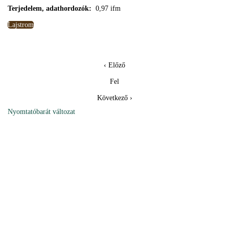
Terjedelem, adathordozók:
0,97 ifm
Lajstrom
‹ Előző
Fel
Következő ›
Nyomtatóbarát változat