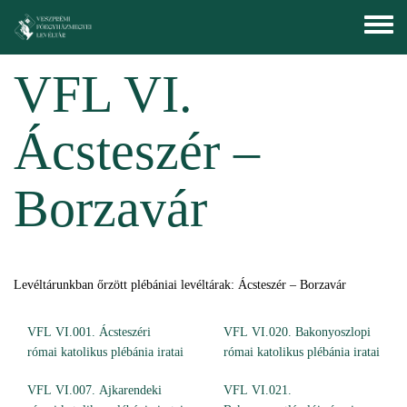
Ugrás a tartalomra
Toggle
menu
VFL VI.
Ácsteszér –
Borzavár
Levéltárunkban őrzött plébániai levéltárak: Ácsteszér – Borzavár
VFL VI.001. Ácsteszéri
VFL VI.020. Bakonyoszlopi
római katolikus plébánia iratai
római katolikus plébánia iratai
VFL VI.007. Ajkarendeki
VFL VI.021.