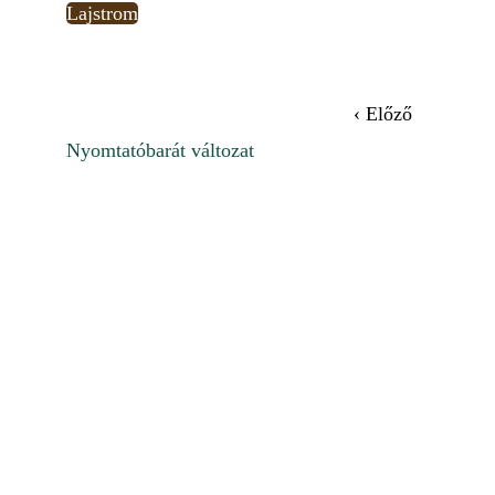
Lajstrom
‹ Előző
Nyomtatóbarát változat