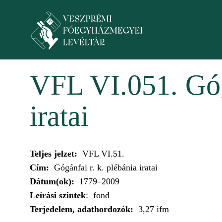
Ugrás a tartalomra
Toggle menu
VFL VI.051. Góg
iratai
Teljes jelzet:
VFL VI.51.
Cím:
Gógánfai r. k. plébánia iratai
Dátum(ok):
1779–2009
Leírási szintek
: fond
Terjedelem, adathordozók:
3,27 ifm