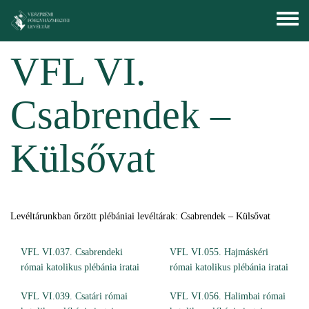
Ugrás a tartalomra
Toggle
menu
VFL VI.
Csabrendek –
Külsővat
Levéltárunkban őrzött plébániai levéltárak: Csabrendek – Külsővat
VFL VI.037. Csabrendeki
VFL VI.055. Hajmáskéri
római katolikus plébánia iratai
római katolikus plébánia iratai
VFL VI.039. Csatári római
VFL VI.056. Halimbai római