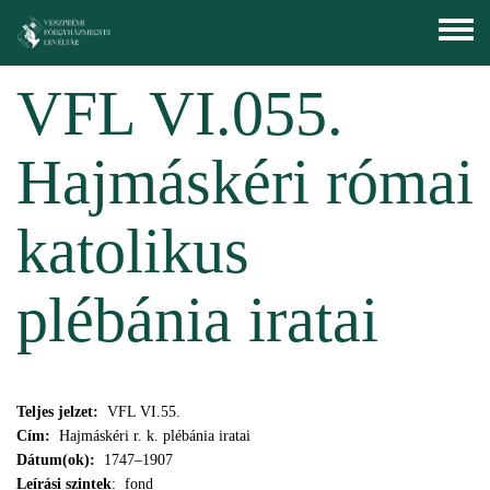
Ugrás a tartalomra
Toggle
menu
VFL VI.055.
Hajmáskéri római
katolikus
plébánia iratai
Teljes jelzet:
VFL VI.55.
Cím:
Hajmáskéri r. k. plébánia iratai
Dátum(ok):
1747–1907
Leírási szintek
: fond