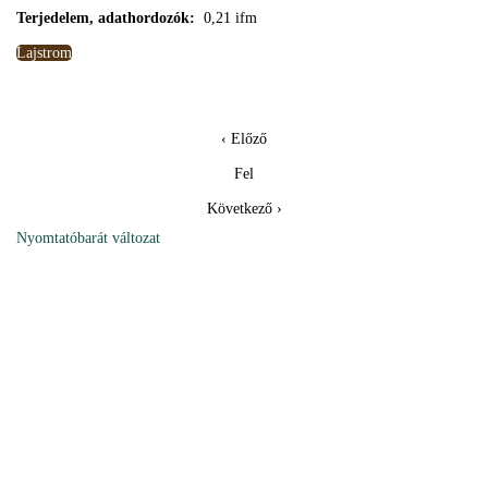
Terjedelem, adathordozók:
0,21 ifm
Lajstrom
‹ Előző
Fel
Következő ›
Nyomtatóbarát változat