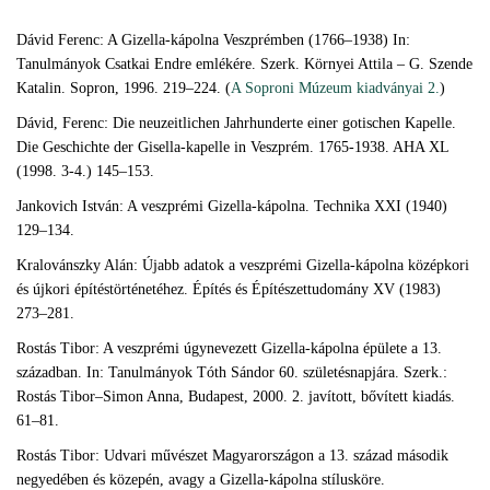
Dávid Ferenc: A Gizella-kápolna Veszprémben (1766–1938) In:
Tanulmányok Csatkai Endre emlékére. Szerk. Környei Attila – G. Szende
Katalin. Sopron, 1996. 219–224. (
A Soproni Múzeum kiadványai 2.
)
Dávid, Ferenc: Die neuzeitlichen Jahrhunderte einer gotischen Kapelle.
Die Geschichte der Gisella-kapelle in Veszprém. 1765-1938. AHA XL
(1998. 3-4.) 145–153.
Jankovich István: A veszprémi Gizella-kápolna. Technika XXI (1940)
129–134.
Kralovánszky Alán: Újabb adatok a veszprémi Gizella-kápolna középkori
és újkori építéstörténetéhez. Építés és Építészettudomány XV (1983)
273–281.
Rostás Tibor: A veszprémi úgynevezett Gizella-kápolna épülete a 13.
században. In: Tanulmányok Tóth Sándor 60. születésnapjára. Szerk.:
Rostás Tibor–Simon Anna, Budapest, 2000. 2. javított, bővített kiadás.
61–81.
Rostás Tibor: Udvari művészet Magyarországon a 13. század második
negyedében és közepén, avagy a Gizella-kápolna stílusköre.