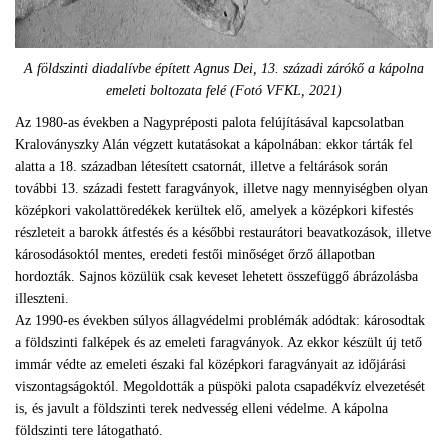
A földszinti diadalívbe épített Agnus Dei, 13. századi zárókő a kápolna
emeleti boltozata felé (Fotó VFKL, 2021)
Az 1980-as években a Nagypréposti palota felújításával kapcsolatban
Kraloványszky Alán végzett kutatásokat a kápolnában: ekkor tárták fel
alatta a 18. században létesített csatornát, illetve a feltárások során
további 13. századi festett faragványok, illetve nagy mennyiségben olyan
középkori vakolattöredékek kerültek elő, amelyek a középkori kifestés
részleteit a barokk átfestés és a későbbi restaurátori beavatkozások, illetve
károsodásoktól mentes, eredeti festői minőséget őrző állapotban
hordozták. Sajnos közülük csak keveset lehetett összefüggő ábrázolásba
illeszteni.
Az 1990-es években súlyos állagvédelmi problémák adódtak: károsodtak
a földszinti falképek és az emeleti faragványok. Az ekkor készült új tető
immár védte az emeleti északi fal középkori faragványait az időjárási
viszontagságoktól. Megoldották a püspöki palota csapadékvíz elvezetését
is, és javult a földszinti terek nedvesség elleni védelme. A kápolna
földszinti tere látogatható.