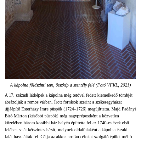
A kápolna földszinti tere, összkép a szentély felé (Fotó VFKL, 2021)
A 17. századi látképek a kápolna még tetővel fedett kiemelkedő tömbjét
ábrázolják a romos várban. Írott források szerint a székesegyházat
újjáépítő Esterházy Imre püspök (1724–1726) megújíttatta. Majd Padányi
Biró Márton (későbbi püspök) még nagyprépostként a közvetlen
közelében három korábbi ház helyén építtette fel az 1740-es évek első
felében saját kétszintes házát, melynek oldalfalaként a kápolna északi
falát használták fel. Célja az akkor profán célokat szolgáló épület méltó