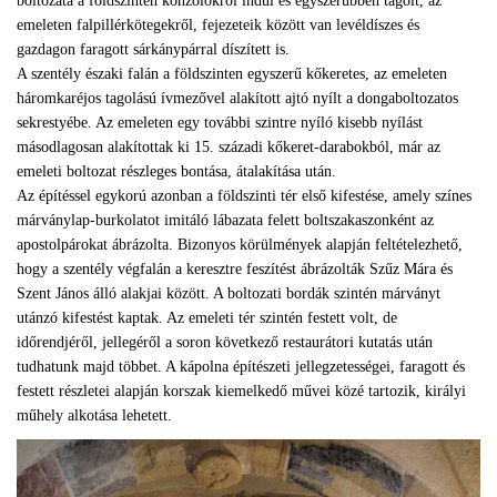
boltozata a földszinten konzolokról indul és egyszerűbben tagolt, az
emeleten falpillérkötegekről, fejezeteik között van levéldíszes és
gazdagon faragott sárkánypárral díszített is.
A szentély északi falán a földszinten egyszerű kőkeretes, az emeleten
háromkaréjos tagolású ívmezővel alakított ajtó nyílt a dongaboltozatos
sekrestyébe. Az emeleten egy további szintre nyíló kisebb nyílást
másodlagosan alakítottak ki 15. századi kőkeret-darabokból, már az
emeleti boltozat részleges bontása, átalakítása után.
Az építéssel egykorú azonban a földszinti tér első kifestése, amely színes
márványlap-burkolatot imitáló lábazata felett boltszakaszonként az
apostolpárokat ábrázolta. Bizonyos körülmények alapján feltételezhető,
hogy a szentély végfalán a keresztre feszítést ábrázolták Szűz Mára és
Szent János álló alakjai között. A boltozati bordák szintén márványt
utánzó kifestést kaptak. Az emeleti tér szintén festett volt, de
időrendjéről, jellegéről a soron következő restaurátori kutatás után
tudhatunk majd többet. A kápolna építészeti jellegzetességei, faragott és
festett részletei alapján korszak kiemelkedő művei közé tartozik, királyi
műhely alkotása lehetett.