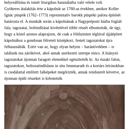
helyreállítása és ismét liturgikus használatba való vétele volt.
Gyökeres átalakítás érte a kápolnát az 1760-as években, amikor Koller
Ignác püspök (1762–1773) reprezentatív barokk püspöki palota építését
határozta el. A munkák során a kápolnának a Nagypréposti házba foglalt
fala, tagozatai, boltindításai kivételével többi részét elbontották, de úgy,
hogy a közel azonos alaprajzon, de csak a földszinten téglával újjáépített
kápolnához a gondosan félretett középkori, festett tagozatokat újra
felhasználták. Ezért van az, hogy olyan helyen – harántívekben – is
találunk ma zárókövet, ahol annak szerkezeti szerepe nincs. A hiányzó
tagozatokat újonnan faragott elemekkel egészítették ki. Az északi falon,
tagozatokon, boltozatindításon in situ fennmaradt és a kortárs leírásokban
is csodálattal említett falképeket megőrizték, annak rendszerét követve, az
újonnan épült részeket is kifestették.