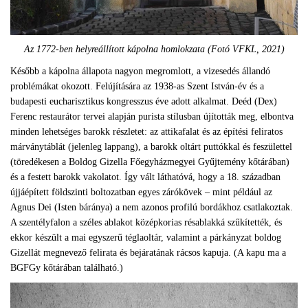
Az 1772-ben helyreállított kápolna homlokzata (Fotó VFKL, 2021)
Később a kápolna állapota nagyon megromlott, a vizesedés állandó
problémákat okozott. Felújítására az 1938-as Szent István-év és a
budapesti eucharisztikus kongresszus éve adott alkalmat. Deéd (Dex)
Ferenc restaurátor tervei alapján purista stílusban újították meg, elbontva
minden lehetséges barokk részletet: az attikafalat és az építési feliratos
márványtáblát (jelenleg lappang), a barokk oltárt puttókkal és feszülettel
(töredékesen a Boldog Gizella Főegyházmegyei Gyűjtemény kőtárában)
és a festett barokk vakolatot. Így vált láthatóvá, hogy a 18. században
újjáépített földszinti boltozatban egyes zárókövek – mint például az
Agnus Dei (Isten báránya) a nem azonos profilú bordákhoz csatlakoztak.
A szentélyfalon a széles ablakot középkorias résablakká szűkítették, és
ekkor készült a mai egyszerű téglaoltár, valamint a párkányzat boldog
Gizellát megnevező felirata és bejáratának rácsos kapuja. (A kapu ma a
BGFGy kőtárában található.)