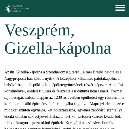
Ugrás a tartalomra
Toggle
menu
Veszprém,
Gizella-kápolna
Az ún. Gizella-kápolna a Szentháromság térről, a mai Érseki palota és a
Nagypréposti ház között nyílik. A középkori kétszintes palotakápolna a
belsővárban a püspöki palota épületegyüttesének részét képezte. Alapítási
körülményei, eredeti titulusa és felszentelési dátuma nem ismert. Formai
sajátosságai, stílusa alapján az 1230-as éveiben épülhetett egy részben már
korábban itt álló építmény falát is megába foglalva. Alaprajzi elrendezése
mindkét szinten egyhajós, két boltszakaszos, egyenes záródású szentéllyel,
északi oldalán sekrestyével. Falazata tört kő, tartószerkezetei kváderből,
illetve faragott tagozatokból épültek. Koragótikus csúcsíves bordás