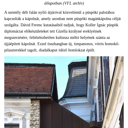
állapotban (VFL archív)
A szentély déli falán nyíló átjáróval közvetlenül a püspöki palotához
kapcsolták a kápolnát, amely azonban nem püspöki magánkápolna célját
szolgálta. Dávid Ferenc kutatásaiból tudjuk, hogy Koller Ignác püspök
diplomáciai előkészületeket tett Gizella királyné ereklyéinek
megszerzésére, feltételezhetően kultusza méltó helyének szánta az
újjáépített kápolnát. Ezzel összhangban új, timpanonos, vörös homokő-
pilaszterekkel tagolt, diadalkaput idéző homlokzat épült.