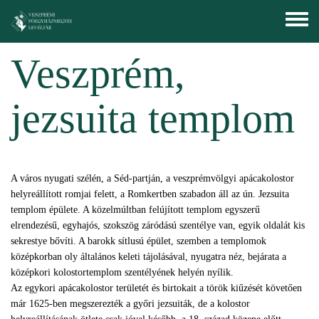
Ugrás a tartalomra
Toggle
menu
Veszprém,
jezsuita templom
A város nyugati szélén, a Séd-partján, a veszprémvölgyi apácakolostor
helyreállított romjai felett, a Romkertben szabadon áll az ún. Jezsuita
templom épülete. A közelmúltban felújított templom egyszerű
elrendezésű, egyhajós, szokszög záródású szentélye van, egyik oldalát kis
sekrestye bővíti. A barokk sítlusú épület, szemben a templomok
középkorban oly általános keleti tájolásával, nyugatra néz, bejárata a
középkori kolostortemplom szentélyének helyén nyílik.
Az egykori apácakolostor területét és birtokait a török kiűzését követően
már 1625-ben megszerezték a győri jezsuiták, de a kolostor