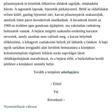
pilaszterpárok és közöttük félköríves ablakok tagolják, oldalanként
három. A tagozatok laposak, fejezetük párkányszerű. Belül az oldalfalakat
erősen kiülő, gazdag fejezettel zárt, karcsú pilaszterpárok szakaszolják,
amelyek felett páros hevederívek emelkednek. A hevederek között az
1960-as években igen gondosan újjáépített, ma vakolatlan csehsüveg
boltozatok vannak. A bejárat mögötti szakaszba eredetileg karzatot
terveztek, amely azonban nem valósult meg, a karzat helyének
előkészítése, a kihagyott csatlakozási helyek jól láthatók a falakon. A hajó
egyik sarkában üvegpadló alatt kerültek bemutatásra a középkori
kolostortemplom régészeti feltárás során napvilágot látott
oldalkápolnájának maradványai, és a bejárat előtt, a burkolatban került
jelölésre a középkori szentély helye.
Tovább a templom
adatlapjára
‹ Előző
Fel
Következő ›
Nyomtatóbarát változat