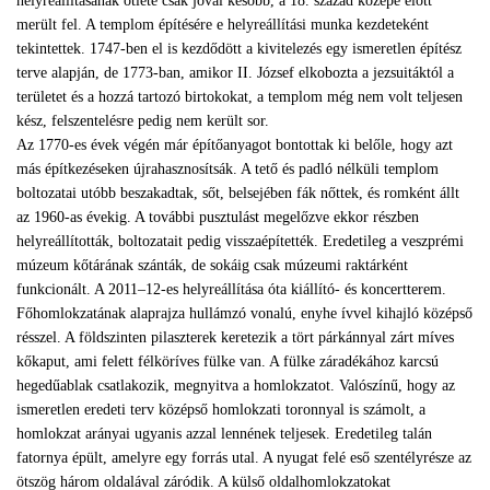
helyreállításának ötlete csak jóval később, a 18. század közepe előtt
merült fel. A templom építésére e helyreállítási munka kezdeteként
tekintettek. 1747-ben el is kezdődött a kivitelezés egy ismeretlen építész
terve alapján, de 1773-ban, amikor II. József elkobozta a jezsuitáktól a
területet és a hozzá tartozó birtokokat, a templom még nem volt teljesen
kész, felszentelésre pedig nem került sor.
Az 1770-es évek végén már építőanyagot bontottak ki belőle, hogy azt
más építkezéseken újrahasznosítsák. A tető és padló nélküli templom
boltozatai utóbb beszakadtak, sőt, belsejében fák nőttek, és romként állt
az 1960-as évekig. A további pusztulást megelőzve ekkor részben
helyreállították, boltozatait pedig visszaépítették. Eredetileg a veszprémi
múzeum kőtárának szánták, de sokáig csak múzeumi raktárként
funkcionált. A 2011–12-es helyreállítása óta kiállító- és koncertterem.
Főhomlokzatának alaprajza hullámzó vonalú, enyhe ívvel kihajló középső
résszel. A földszinten pilaszterek keretezik a tört párkánnyal zárt míves
kőkaput, ami felett félköríves fülke van. A fülke záradékához karcsú
hegedűablak csatlakozik, megnyitva a homlokzatot. Valószínű, hogy az
ismeretlen eredeti terv középső homlokzati toronnyal is számolt, a
homlokzat arányai ugyanis azzal lennének teljesek. Eredetileg talán
fatornya épült, amelyre egy forrás utal. A nyugat felé eső szentélyrésze az
ötszög három oldalával záródik. A külső oldalhomlokzatokat