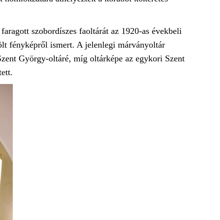
aragott szobordíszes faoltárát az 1920-as évekbeli
ölt fényképről ismert. A jelenlegi márványoltár
Szent György-oltáré, míg oltárképe az egykori Szent
ett.