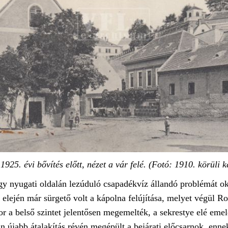
1925. évi bővítés előtt, nézet a vár felé. (Fotó: 1910. körüli 
gy nyugati oldalán lezúduló csapadékvíz állandó problémát ok
ázad elején már sürgető volt a kápolna felújítása, melyet végü
a belső szintet jelentősen megemelték, a sekrestye elé emele
n újabb átalakítás révén megépült a bejárati előcsarnok, enn