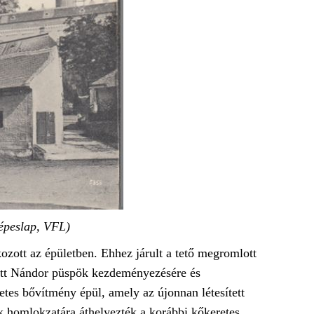
képeslap, VFL)
ozott az épületben. Ehhez járult a tető megromlott
l Rott Nándor püspök kezdeményezésére és
tes bővítmény épül, amely az újonnan létesített
ek homlokzatára áthelyezték a korábbi kőkeretes