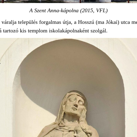
A Szent Anna-kápolna (2015, VFL)
 váralja település forgalmas útja, a Hosszú (ma Jókai) utca 
lá tartozó kis templom iskolakápolnaként szolgál.