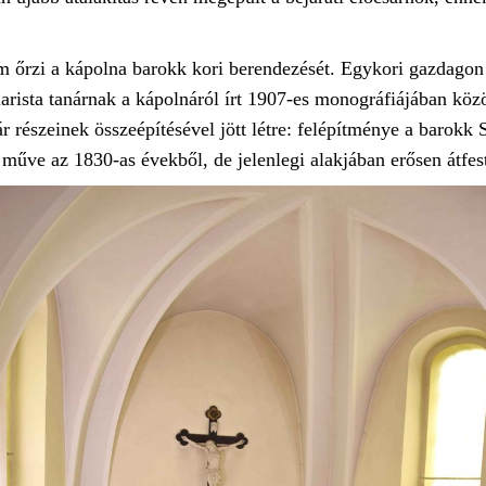
 őrzi a kápolna barokk kori berendezését. Egykori gazdagon f
piarista tanárnak a kápolnáról írt 1907-es monográfiájában köz
 részeinek összeépítésével jött létre: felépítménye a barokk 
űve az 1830-as évekből, de jelenlegi alakjában erősen átfest