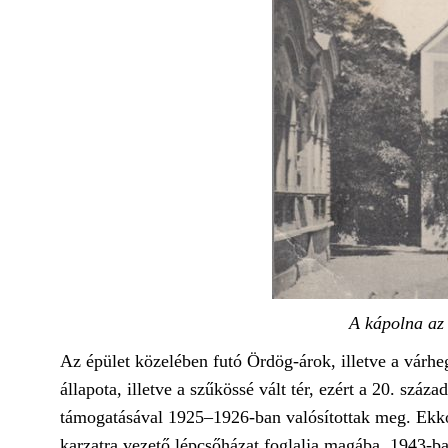
A kápolna az 
Az épület közelében futó Ördög-árok, illetve a várhe
állapota, illetve a szűkössé vált tér, ezért a 20. sz
támogatásával 1925–1926-ban valósítottak meg. Ekkor 
karzatra vezető lépcsőházat foglalja magába. 1943-ba