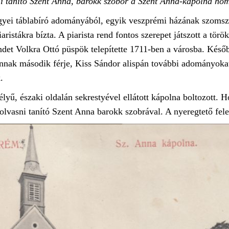
i tanító Szent Anna, barokk szobor a Szent Anna-kápolna ho
ei táblabíró adományából, egyik veszprémi házának szomszéds
aristákra bízta. A piarista rend fontos szerepet játszott a tör
ndet Volkra Ottó püspök telepítette 1711-ben a városba. Későb
 annak második férje, Kiss Sándor alispán további adományoka
.
yű, északi oldalán sekrestyével ellátott kápolna boltozott. Hom
olvasni tanító Szent Anna barokk szobrával. A nyeregtető fele