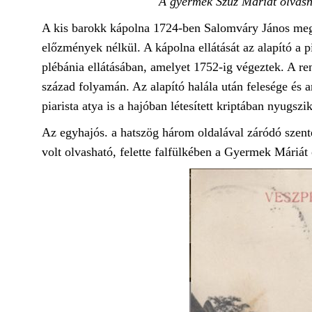
A gyermek Szűz Máriát olvasn
A kis barokk kápolna 1724-ben Salomváry János megy
előzmények nélkül. A kápolna ellátását az alapító a pi
plébánia ellátásában, amelyet 1752-ig végeztek. A re
század folyamán. Az alapító halála után felesége és
piarista atya is a hajóban létesített kriptában nyugszik
Az egyhajós. a hatszög három oldalával záródó szentél
volt olvasható, felette falfülkében a Gyermek Máriát 