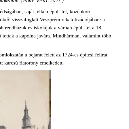
mlokzatán. (Fotó: VFKL 2021.)
ágában, saját telkén épült fel, középkori
ököktől visszafoglalt Veszprém rekatolizációjában: a
b rendházuk és iskolájuk a várban épült fel a 18.
t tettek a kápolna javára. Mindhárman, valamint több
lokzatán a bejárat felett az 1724-es építési felirat
tt karcsú fiatorony emelkedett.