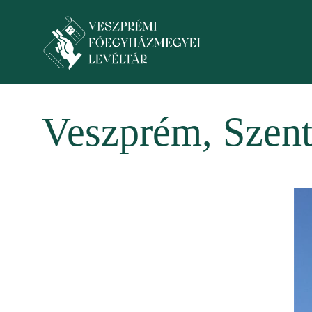
Ugrás a tartalomra
Toggle menu
Veszprém, Szen