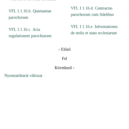
VFL I.1.16.d. Contractus
VFL I.1.16.b. Quietantiae
parochorum cum fidelibus
parochorum
VFL I.1.16.e. Informationes
VFL I.1.16.c. Acta
de stolis et statu ecclesiarum
regulationem parochiarum
‹ Előző
Fel
Következő ›
Nyomtatóbarát változat