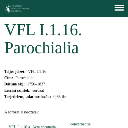
Ugrás a tartalomra
Toggle
menu
VFL I.1.16.
Parochialia
Teljes jelzet:
VFL I.1.16.
Cím:
Parochialia
Dátum(ok):
1756–1837
Leírási szintek
: sorozat
Terjedelem, adathordozók:
0,66 ifm
A sorozat alsorozatai:
concernentia
VFL I.1.16.a. Acta coronalia