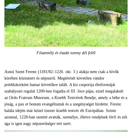
Főszentély és északi torony dél felől
Assisi Szent Ferenc (1181/82–1226. okt. 3.) alakja nem csak a hívők
körében közismert és népszerű. Megtérését követően vándor
prédikátorként hamar követőkre talált. A kis csoportja életformáját
szabályozó regulát 1209-ben fogadta el III. Ince pápa, ezzel megalakult
az Ordo Fratrum Minorum, a Kisebb Testvérek Rendje, amely a béke és a
jóság, a pax et bonum evangéliumát és a szegénységet hirdette. Ferenc
halála idején már közel tízezer kisebb testvér élt Európában. Szinte
azonnal, 1228-ban szentté avatták, személye, illetve rendjének férfi és női
ága is igen nagy népszerűségre tett szert.