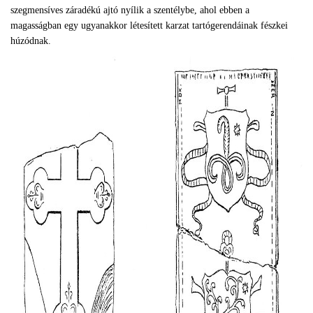
szegmensíves záradékú ajtó nyílik a szentélybe, ahol ebben a
magasságban egy ugyanakkor létesített karzat tartógerendáinak fészkei
húzódnak.