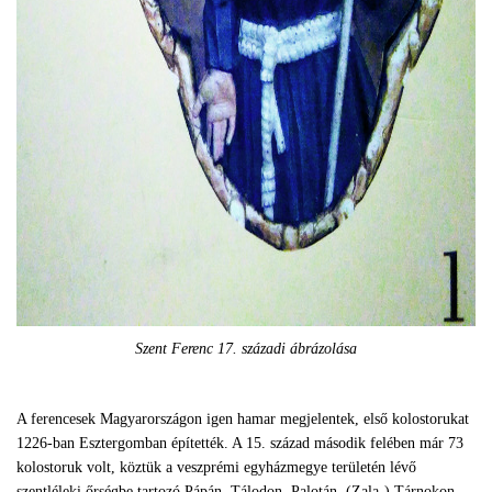
Szent Ferenc 17. századi ábrázolása
A ferencesek Magyarországon igen hamar megjelentek, első kolostorukat
1226-ban Esztergomban építették. A 15. század második felében már 73
kolostoruk volt, köztük a veszprémi egyházmegye területén lévő
szentléleki őrségbe tartozó Pápán, Tálodon, Palotán, (Zala-) Tárnokon,