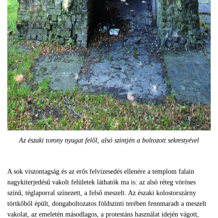
Az északi torony nyugat felől, alsó szintjén a boltozott sekrestyével
A sok viszontagság és az erős felvizesedés ellenére a templom falain
nagykiterjedésű vakolt felületek láthatók ma is: az alsó réteg vöröses
színű, téglaporral színezett, a felső meszelt. Az északi kolostorszárny
törtkőből épült, dongaboltozatos földszinti terében fennmaradt a meszelt
vakolat, az emeletén másodlagos, a protestáns használat idején vágott,