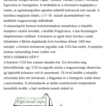
Egerváron és Szentgróton. A törökdúlás és a reformáció megtépázta a
rendet, az egyházmegyében egyetlen működő kolostoruk sem maradt. A
katolikus megújulás idején, a 17–18. századi újratelepüléssel vett
lendületet magyarországi működésük.
A zalaszentgróti ferences kolostortemplom maradványa a település
középkori várától távolabb, a későbbi Polgárváros, a mai Kisszentgrót
településrészen található. A kolostort az egyik helyi birtokos család,
feltehetően a Bériek alapíthatták Írott forrásban először 1492-ben
szerepel, a ferences kolostorok jegyzéke csak 1516-ban említi. A templom
titulusa valószínűleg Szent Gellért volt.
NINCS HÁRMAS KÉP!!!
A kolostort 1532-ben oszmán támadás érte. Ezt követően még
helyreállították, egy 1535-ös jegyzék szerint a magyarországi obszerváns
ág legkisebb kolostora volt öt szerzetessel. Öt évvel később a település
református hitre tért birtokosai, a Hagymási és a Szentgróti család elűzte
a szerzeteseket. A reformátusok az épület szentélyrészét templomként
használták tovább, a hajó területén temető alakult ki.