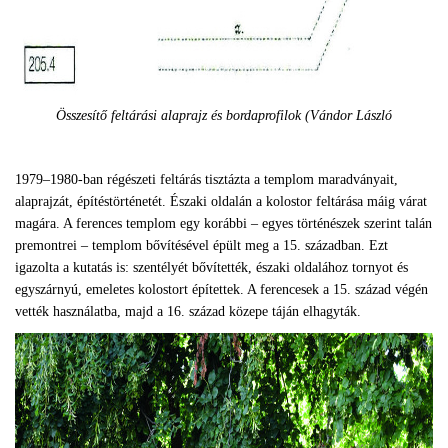
Összesítő feltárási alaprajz és bordaprofilok (Vándor László
1979–1980-ban régészeti feltárás tisztázta a templom maradványait,
alaprajzát, építéstörténetét. Északi oldalán a kolostor feltárása máig várat
magára. A ferences templom egy korábbi – egyes történészek szerint talán
premontrei – templom bővítésével épült meg a 15. században. Ezt
igazolta a kutatás is: szentélyét bővítették, északi oldalához tornyot és
egyszárnyú, emeletes kolostort építettek. A ferencesek a 15. század végén
vették használatba, majd a 16. század közepe táján elhagyták.