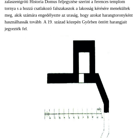
zalaszentgróti Historia Domus feljegyzése szerint a ferences templom
tornya s a hozzá csatlakozó falszakaszok a lakosság kérésére menekültek
meg, akik számára engedélyezte az uraság, hogy azokat harangtoronyként
használhassák tovább. A 19. század közepén Győrben öntött harangjait
jegyezték fel.