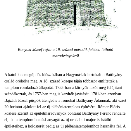
Könyöki József rajza a 19. század második felében látható
maradványokról
A katolikus megújulás időszakában a Hagymásiak birtokait a Batthyány
család örökölte meg. A 18. század közepe táján többször említették a
templom romladozó állapotát: 1753-ban a környék lakói még felújítani
szándékoztak, és 1757-ben meg is kezdték javítását. 1781-ben azonban
Bajzáth József püspök átengedte a romokat Batthyány Ádámnak, aki ezért
20 forintot ajánlott fel az új plébániatemplom építésére. Rómer Flóris
közlése szerint az épületmaradványok bontását Batthyány Ferenc rendelte
el, aki a templom bontási anyagát az új uradalmi major és istálló
épületeihez, a kolostorét pedig az új plébániatemplomhoz használta fel. A