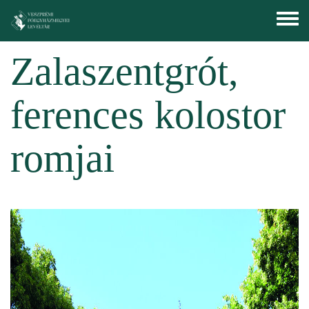
Ugrás a tartalomra
Toggle
menu
Zalaszentgrót,
ferences kolostor
romjai