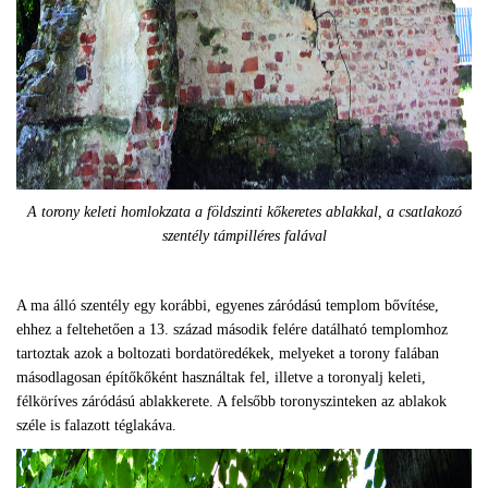
A torony keleti homlokzata a földszinti kőkeretes ablakkal, a csatlakozó
szentély támpilléres falával
A ma álló szentély egy korábbi, egyenes záródású templom bővítése,
ehhez a feltehetően a 13. század második felére datálható templomhoz
tartoztak azok a boltozati bordatöredékek, melyeket a torony falában
másodlagosan építőkőként használtak fel, illetve a toronyalj keleti,
félköríves záródású ablakkerete. A felsőbb toronyszinteken az ablakok
széle is falazott téglakáva.