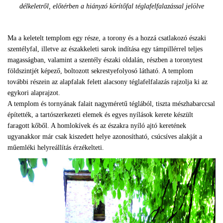
délkeletről, előtérben a hiányzó körítőfal téglafelfalazással jelölve
Ma a keletelt templom egy része, a torony és a hozzá csatlakozó északi
szentélyfal, illetve az északkeleti sarok indítása egy támpillérrel teljes
magasságban, valamint a szentély északi oldalán, részben a toronytest
földszintjét képező, boltozott sekrestyefolyosó látható. A templom
további részein az alapfalak felett alacsony téglafelfalazás rajzolja ki az
egykori alaprajzot.
A templom és tornyának falait nagyméretű téglából, tiszta mészhabarccsal
építették, a tartószerkezeti elemek és egyes nyílások kerete készült
faragott kőből. A homlokívek és az északra nyíló ajtó keretének
ugyanakkor már csak kiszedett helye azonosítható, csúcsíves alakját a
műemléki helyreállítás érzékelteti.