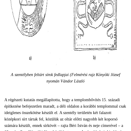
A szentélyben feltárt sírok fedlapjai (Felmérési rajz Könyöki József
nyomán Vándor László
A régészeti kutatás megállapította, hogy a templombővítés 15. századi
építkezése befejezetlen maradt, a déli oldalon a korábbi templommal csak
ideiglenes összekötése készült el. A szentély területén két falazott
középkori sírt tártak fel, közülük az oltár előtti nagyobb két koporsó
számára készült, ennek sírkövét – rajta Béri István és neje címerével – a