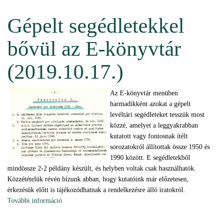
kapcsolatosan
Gépelt segédletekkel
bővül az E-könyvtár
(2019.10.17.)
Az E-könyvtár menüben
harmadikként azokat a gépelt
levéltári segédleteket tesszük most
közzé, amelyet a leggyakrabban
kutatott vagy fontosnak ítélt
sorozatokról állítottak össze 1950 és
1990 között. E segédletekből
mindössze 2-2 példány készült, és helyben voltak csak használhatók.
Közzétételük révén bízunk abban, hogy kutatóink már előzetesen,
érkezésük előtt is tájékozódhatnak a rendelkezésre álló iratokról.
További információ
Gépelt segédletekkel bővül az E-könyvtár (2019.10.17.)
tartalommal kapcsolatosan