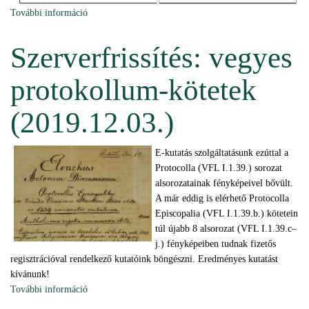
További információ
Restaurált Káldi-Biblia (2019.12.21.) tartalommal
kapcsolatosan
Szerverfrissítés: vegyes
protokollum-kötetek
(2019.12.03.)
E-kutatás szolgáltatásunk ezúttal a
Protocolla (VFL I.1.39.) sorozat
alsorozatainak fényképeivel bővült.
A már eddig is elérhető Protocolla
Episcopalia (VFL I.1.39.b.) kötetein
túl újabb 8 alsorozat (VFL I.1.39.c–
j.) fényképeiben tudnak fizetős
regisztrációval rendelkező kutatóink böngészni. Eredményes kutatást
kívánunk!
További információ
Szerverfrissítés: vegyes protokollum-kötetek
(2019.12.03.) tartalommal kapcsolatosan