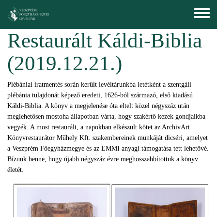
Ugrás a tartalomra
Toggle
menu
Restaurált Káldi-Biblia
(2019.12.21.)
Plébániai iratmentés során került levéltárunkba letétként a szentgáli
plébánia tulajdonát képező eredeti, 1626-ból származó, első kiadású
Káldi-Biblia. A könyv a megjelenése óta eltelt közel négyszáz után
meglehetősen mostoha állapotban várta, hogy szakértő kezek gondjaikba
vegyék. A most restaurált, a napokban elkészült kötet az ArchivArt
Könyvrestaurátor Műhely Kft. szakembereinek munkáját dicséri, amelyet
a Veszprém Főegyházmegye és az EMMI anyagi támogatása tett lehetővé.
Bízunk benne, hogy újabb négyszáz évre meghosszabbítottuk a könyv
életét.