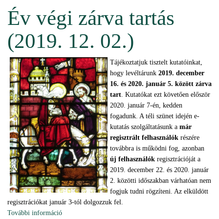
Év végi zárva tartás
(2019. 12. 02.)
Tájékoztatjuk tisztelt kutatóinkat,
hogy levéltárunk
2019. december
16.
és 2020. január 5. között zárva
tart
. Kutatókat ezt követően először
2020. január 7-én, kedden
fogadunk. A téli szünet idején e-
kutatás szolgáltatásunk a
már
regisztrált felhasználók
részére
továbbra is működni fog, azonban
új felhasználók
regisztrációját a
2019. december 22. és 2020. január
2. közötti időszakban várhatóan nem
fogjuk tudni rögzíteni. Az elküldött
regisztrációkat január 3-tól dolgozzuk fel.
További információ
Év végi zárva tartás (2019. 12. 02.) tartalommal