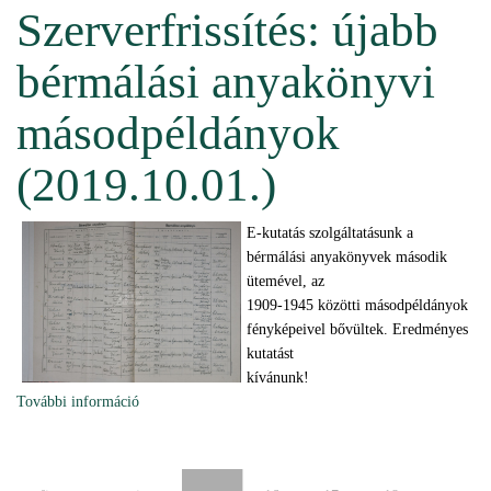
Szerverfrissítés: újabb
bérmálási anyakönyvi
másodpéldányok
(2019.10.01.)
E-kutatás szolgáltatásunk a
bérmálási anyakönyvek második
ütemével, az
1909-1945 közötti másodpéldányok
fényképeivel bővültek. Eredményes
kutatást
kívánunk!
További információ
Szerverfrissítés: újabb bérmálási anyakönyvi
másodpéldányok (2019.10.01.) tartalommal
kapcsolatosan