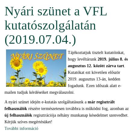
Nyári szünet a VFL
kutatószolgálatán
(2019.07.04.)
Tájékoztatjuk tisztelt kutatóinkat,
hogy levéltárunk
2019. július 8. és
augusztus 12. között zárva tart
.
Kutatókat ezt követően először
2019. augusztus 13-án, kedden
fogadunk. Ezen időszak alatt e-
mailen tudjuk kérdéseiket megválaszolni.
A nyári szünet idején e-kutatás szolgáltatásunk a
már regisztrált
felhasználók
részére természetesen továbbra is működni fog, azonban az
új felhasználók
regisztrációja néhány munkanap késedelmet szenvedhet.
Kérjük szíves megértésüket!
További információ
Nyári szünet a VFL kutatószolgálatán (2019.07.04.)