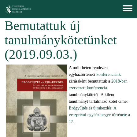
Ugrás a tartalomra
Toggle
menu
Bemutattuk új
tanulmánykötetünket
(2019.09.03.)
A múlt héten rendezett
egyháztörténeti
konferenciánk
zárásaként bemutattuk a
2018-ban
szervezett konferencia
tanulmánykötetét. A kilenc
tanulmányt tartalmazó kötet címe:
Erőgyűjtés és újrakezdés. A
veszprémi egyházmegye története a
17.