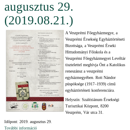
augusztus 29.
(2019.08.21.)
A Veszprémi Főegyházmegye, a
Veszprémi Érsekség Egyháztörténeti
Bizottsága, a Veszprémi Érseki
Hittudományi Főiskola és a
Veszprémi Főegyházmegyei Levéltár
tisztelettel meghívja Önt a Katolikus
reneszánsz a veszprémi
egyházmegyében. Rott Nándor
püspöksége (1917–1939) című
egyháztörténeti konferenciára.
Helyszín: Szaléziánum Érsekségi
Turisztikai Központ, 8200
Veszprém, Vár utca 31.
Időpont: 2019. augusztus 29.
További információ
Katolikus reneszánsz a veszprémi egyházmegyében.