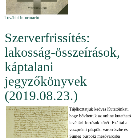
További információ
Bemutattuk új tanulmánykötetünket (2019.09.03.)
tartalommal kapcsolatosan
Szerverfrissítés:
lakosság-összeírások,
káptalani
jegyzőkönyvek
(2019.08.23.)
Tájékoztatjuk kedves Kutatóinkat,
hogy bővítettük az online kutatható
levéltári források körét. Ezúttal a
veszprémi püspöki városrészbe és
Sümeg püspöki mezővárosba