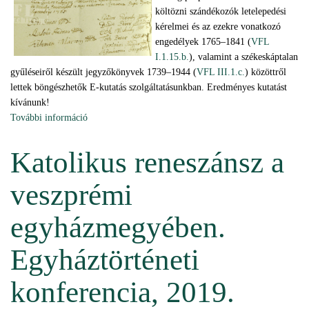
költözni szándékozók letelepedési
kérelmei és az ezekre vonatkozó
engedélyek 1765–1841 (
VFL
I.1.15.b.
), valamint a székeskáptalan
gyűléseiről készült jegyzőkönyvek 1739–1944 (
VFL III.1.c.
) közöttről
lettek böngészhetők E-kutatás szolgáltatásunkban. Eredményes kutatást
kívánunk!
További információ
Szerverfrissítés: lakosság-összeírások, káptalani
jegyzőkönyvek (2019.08.23.) tartalommal kapcsolatosan
Katolikus reneszánsz a
veszprémi
egyházmegyében.
Egyháztörténeti
konferencia, 2019.