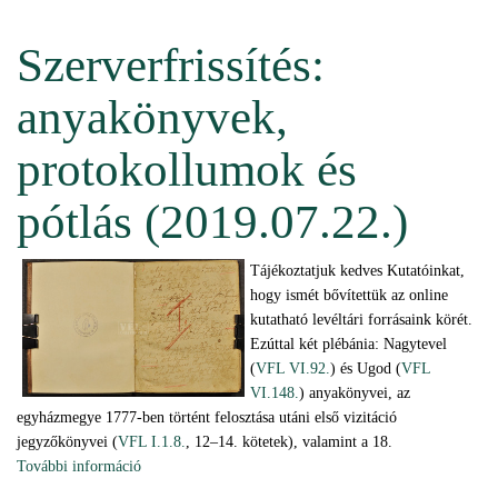
Egyháztörténeti konferencia, 2019. augusztus 29.
(2019.08.21.) tartalommal kapcsolatosan
Szerverfrissítés:
anyakönyvek,
protokollumok és
pótlás (2019.07.22.)
Tájékoztatjuk kedves Kutatóinkat,
hogy ismét bővítettük az online
kutatható levéltári forrásaink körét.
Ezúttal két plébánia: Nagytevel
(
VFL VI.92.
) és Ugod (
VFL
VI.148.
) anyakönyvei, az
egyházmegye 1777-ben történt felosztása utáni első vizitáció
jegyzőkönyvei (
VFL I.1.8.
, 12–14. kötetek), valamint a 18.
További információ
Szerverfrissítés: anyakönyvek, protokollumok és pótlás
(2019.07.22.) tartalommal kapcsolatosan