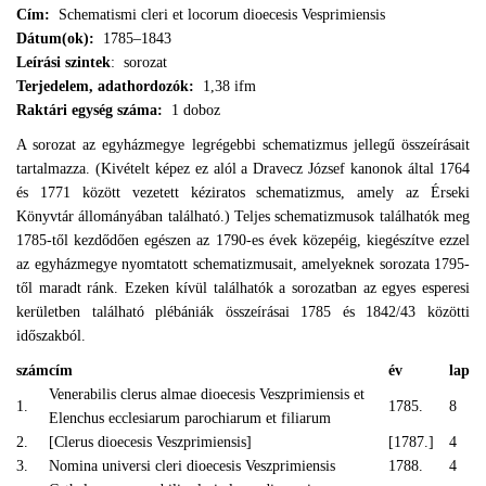
Cím:
Schematismi cleri et locorum dioecesis Vesprimiensis
Dátum(ok):
1785–1843
Leírási szintek
: sorozat
Terjedelem, adathordozók:
1,38 ifm
Raktári egység száma:
1 doboz
A sorozat az egyházmegye legrégebbi schematizmus jellegű összeírásait
tartalmazza. (Kivételt képez ez alól a Dravecz József kanonok által 1764
és 1771 között vezetett kéziratos schematizmus, amely az Érseki
Könyvtár állományában található.) Teljes schematizmusok találhatók meg
1785-től kezdődően egészen az 1790-es évek közepéig, kiegészítve ezzel
az egyházmegye nyomtatott schematizmusait, amelyeknek sorozata 1795-
től maradt ránk. Ezeken kívül találhatók a sorozatban az egyes esperesi
kerületben található plébániák összeírásai 1785 és 1842/43 közötti
időszakból.
szám
cím
év
lap
Venerabilis clerus almae dioecesis Veszprimiensis et
1.
1785.
8
Elenchus ecclesiarum parochiarum et filiarum
2.
[Clerus dioecesis Veszprimiensis]
[1787.]
4
3.
Nomina universi cleri dioecesis Veszprimiensis
1788.
4