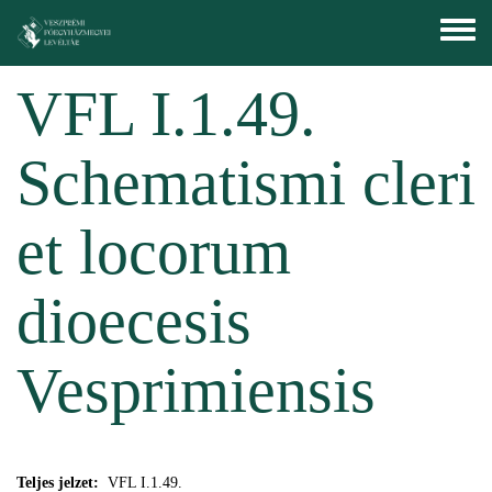
Ugrás a tartalomra
Toggle
menu
VFL I.1.49.
Schematismi cleri
et locorum
dioecesis
Vesprimiensis
Teljes jelzet:
VFL I.1.49.