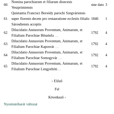
Nomina parochiarum et filiarum dioecesis
60.
sine dato
3
Veszprimiensis
Quietantia Francisci Borsódy parochi Szegváriensis
61.
super florenis decem pro restauratione ecclesiis filialis
1840.
1
Sárosdiensis acceptis
Dilucidatio Annuorum Proventum, Animarum, et
62.
1792
4
Filialium Parochiae Bőszénfa …
Dilucidatio Annuorum Proventum, Animarum, et
63.
1792
4
Filialium Parochiae Kaposvár …
Dilucidatio Annuorum Proventum, Animarum, et
64
1792
4
Filialium Parochiae Somogyvár …
Dilucidatio Annuorum Proventum, Animarum, et
65
1792
4
Filialium Parochiae Lengyeltóti…
‹ Előző
Fel
Következő ›
Nyomtatóbarát változat