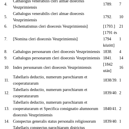
Cathalogus venerabilis cleri almae dioecesis
4.
1789.
7
Veszprimiensis
Cathalogus venerabilis cleri almae dioecesis
5.
1792.
10
Veszprimiensis
6.
[Schematismus cleri dioecesis Veszprimiensis]
[1793.]
21
[1791 és
7.
[Nomina cleri dioecesis Veszprimiensis]
1794
1
között]
8.
Cathalogus personarum cleri dioecesis Veszprimiensis
1838.
4
9.
Cathalogus personarum cleri dioecesis Veszprimiensis
1841.
14
[1842
10.
Index personarum cleri dioecesis Veszprimiensis
16
után]
Tabellaris deductio, numerum parochiarum et
11.
1838/39.
1
cooperaturarum
Tabellaris deductio, numerum parochiarum et
12.
1839/40.
2
cooperaturarum
Tabellaris deductio, numerum parochiarum et
13.
cooperaturarum et Specifica consignatio alumnorum
1840/41.
2
dioecesis Veszprimiensis
14.
Conspectus generalis status personalis religiosorum
1839/40.
1
Tabellaris conspectus parochiarum districtus