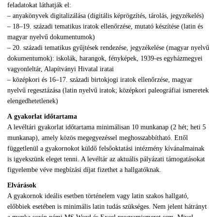
feladatokat láthatják el:
– anyakönyvek digitalizálása (digitális képrögzítés, tárolás, jegyzékelés)
– 18–19. századi tematikus iratok ellenőrzése, mutató készítése (latin és
magyar nyelvű dokumentumok)
– 20. századi tematikus gyűjtések rendezése, jegyzékelése (magyar nyelvű
doku­mentumok): iskolák, harangok, fényképek, 1939-es egyházmegyei
vagyonleltár, Alapítványi Hivatal iratai
– középkori és 16–17. századi birtokjogi iratok ellenőrzése, magyar
nyelvű regesztázása (latin nyelvű iratok; középkori paleográfiai ismeretek
elengedhetetlenek)
A
gyakorlat időtartama
A levéltári gyakorlat időtartama minimálisan 10 munkanap (2 hét; heti 5
munkanap), amely közös megegyezéssel meghosszabbítható. Ettől
függetlenül a gyakornokot küldő felsőoktatási intézmény kívánalmainak
is igyekszünk eleget tenni. A levéltár az aktuális pályázati támogatásokat
figyelembe véve megbízási díjat fizethet a hallgatóknak.
Elvárások
A gyakornok ideális esetben történelem vagy latin szakos hallgató,
előbbiek esetében is minimális latin tudás szükséges. Nem jelent hátrányt