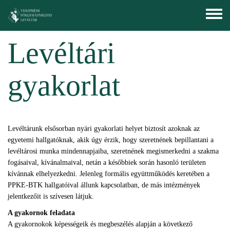
Ugrás a tartalomra
Toggle
menu
Levéltári
gyakorlat
Levéltárunk elsősorban nyári gyakorlati helyet biztosít azoknak az
egyetemi hallgatóknak, akik úgy érzik, hogy szeretnének bepillantani a
levéltárosi munka mindennapjaiba, szeretnének megismerkedni a szakma
fogásaival, kívánalmaival, netán a későbbiek során hasonló területen
kívánnak elhelyezkedni. Jelenleg formális együttműködés keretében a
PPKE-BTK hallgatóival állunk kapcsolatban, de más intézmények
jelentkezőit is szívesen látjuk.
A gyakornok feladata
A gyakornokok képességeik és megbeszélés alapján a következő