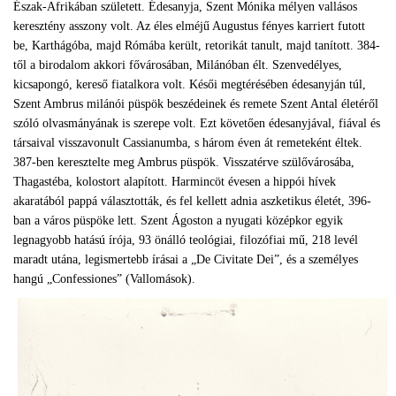
Észak-Afrikában született. Édesanyja, Szent Mónika mélyen vallásos
keresztény asszony volt. Az éles elméjű Augustus fényes karriert futott
be, Karthágóba, majd Rómába került, retorikát tanult, majd tanított. 384-
től a birodalom akkori fővárosában, Milánóban élt. Szenvedélyes,
kicsapongó, kereső fiatalkora volt. Késői megtérésében édesanyján túl,
Szent Ambrus milánói püspök beszédeinek és remete Szent Antal életéről
szóló olvasmányának is szerepe volt. Ezt követően édesanyjával, fiával és
társaival visszavonult Cassianumba, s három éven át remeteként éltek.
387-ben keresztelte meg Ambrus püspök. Visszatérve szülővárosába,
Thagastéba, kolostort alapított. Harmincöt évesen a hippói hívek
akaratából pappá választották, és fel kellett adnia aszketikus életét, 396-
ban a város püspöke lett. Szent Ágoston a nyugati középkor egyik
legnagyobb hatású írója, 93 önálló teológiai, filozófiai mű, 218 levél
maradt utána, legismertebb írásai a „De Civitate Dei”, és a személyes
hangú „Confessiones” (Vallomások).