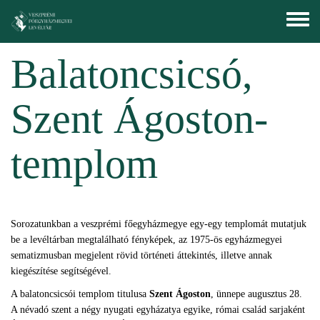
Ugrás a tartalomra
Toggle
menu
Balatoncsicsó,
Szent Ágoston-
templom
Sorozatunkban a veszprémi főegyházmegye egy-egy templomát mutatjuk
be a levéltárban megtalálható fényképek, az 1975-ös egyházmegyei
sematizmusban megjelent rövid történeti áttekintés, illetve annak
kiegészítése segítségével.
A balatoncsicsói templom titulusa
Szent Ágoston
, ünnepe augusztus 28.
A névadó szent a négy nyugati egyházatya egyike, római család sarjaként