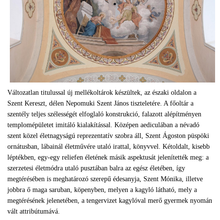
Változatlan titulussal új mellékoltárok készültek, az északi oldalon a
Szent Kereszt, délen Nepomuki Szent János tiszteletére. A főoltár a
szentély teljes szélességét elfoglaló konstrukció, falazott alépítményen
templomépületet imitáló kialakítással. Középen aediculában a névadó
szent közel életnagyságú reprezentatív szobra áll, Szent Ágoston püspöki
ornátusban, lábainál életművére utaló irattal, könyvvel. Kétoldalt, kisebb
léptékben, egy-egy reliefen életének másik aspektusát jelenítették meg: a
szerzetesi életmódra utaló pusztában balra az egész életében, így
megtérésében is meghatározó szerepű édesanyja, Szent Mónika, illetve
jobbra ő maga saruban, köpenyben, melyen a kagyló látható, mely a
megtérésének jelenetében, a tengervizet kagylóval merő gyermek nyomán
vált attribútumává.