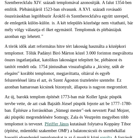
Szentbereckfalu XIV. századi templomával azonosítják. A falut 1354-ben
említik. Plébániájáról 1523-ban olvasunk. A XVI. századi rovásadó
összeírásokban legtöbbször Árokfő és Szentbereckfalva együtt szerepel,
de emlegetik külön-külön. is. A két település közelsége nem vitatható, bár
mély völgy választja el őket egymástól. Templomuk és plébániájuk
azonban egy lehetett.”
A török idők alatt református hitre tért lakosság használta a középkori
templomot. Tőlük Padányi Biró Márton közel 3.000 forinton megváltotta
összes ingatlanjaikat, katolikus lakosságot telepített be, plébánost és
tanítót rendelt oda. 1754 júniusában visszafoglalta a „
kicsiny, szűk de
elegáns
” korábbi templomot, megjavíttatta, oltárral és egyéb
felszereléssel látta el azt, és Szent Ágoston tiszteletére szentelte. Ez
azonban hamarosan kicsinek bizonyult, állapota is nagyon megromlott.
Az új, barokk templom építését 1773-ban már Koller Ignác püspök
tervbe vette, de azt csak Bajzáth József püspök fejezte azt be 1777–1780-
ban. Építésze a forrásokban „Sümegi mester”-nek nevezett Paul Mojzer,
aki püspöki megrendelésére Somogy, Zala és Veszprém megyében több
templomot is tervezet.
Pfeiffer János
kutatásait folytatva Koppány Tibor
(építész, műemléki szakember OMF) a balatoncsicsói és szentbékállai
hasonló elrendezésű templomokat is az ő munkái közé
sorolta
. A források