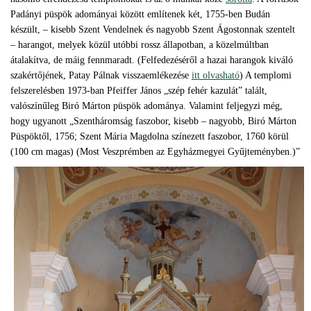
Padányi püspök adományai között említenek két, 1755-ben Budán
készült, – kisebb Szent Vendelnek és nagyobb Szent Ágostonnak szentelt
– harangot, melyek közül utóbbi rossz állapotban, a közelmúltban
átalakítva, de máig fennmaradt. (Felfedezéséről a hazai harangok kiváló
szakértőjének, Patay Pálnak visszaemlékezése
itt olvasható
) A templomi
felszerelésben 1973-ban Pfeiffer János „szép fehér kazulát” talált,
valószínűleg Biró Márton püspök adománya. Valamint feljegyzi még,
hogy ugyanott „Szentháromság faszobor, kisebb – nagyobb, Biró Márton
Püspöktől, 1756; Szent Mária Magdolna színezett faszobor, 1760 körül
(100 cm magas) (Most Veszprémben az Egyházmegyei Gyűjteményben.)”