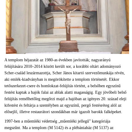
A templom héjazatát az 1980-as években javították; nagyarányú
felújítására 2010–2014 között került sor, a korábbi oltárt adományozó
Scher-család leszármazottja, Scher János kitartó szervezőmunkája révén,
aki emlék-kiadványban is megörökítette a templom történetét. Ekkor
tetőszerkezet-csere és homlokzat-felújítás történt, a belsőben egyszínű
festést kaptak a hajók falai az ablak alatti magasságig. Egy jövőbeli belső
felújítás remélhetőleg megőrzi majd a hajóban az igényes 20. század eleji
kifestést és feltárja a szentélyben az egyszínű, pergő festésréteg alól az
elősejlő, illetve restaurátori szondákban már igazolt barokk falképeket.
1997-ben a műemléki védettség „műemléki jellegű” kategóriája
megszűnt. Ma a templom (M 5142) és a plébániaház (M 5137) az