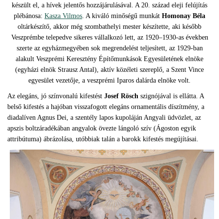
készült el, a hívek jelentős hozzájárulásával. A 20. század eleji felújítás
plébánosa:
Kasza Vilmos
. A kiváló minőségű munkát
Homonay Béla
oltárkészítő, akkor még szombathelyi mester készítette, aki később
Veszprémbe telepedve sikeres vállalkozó lett, az 1920–1930-as években
szerte az egyházmegyében sok megrendelést teljesített, az 1929-ban
alakult Veszprémi Keresztény Építőmunkások Egyesületének elnöke
(egyházi elnök Strausz Antal), aktív közéleti szereplő, a Szent Vince
egyesület vezetője, a veszprémi Iparos dalárda elnöke volt.
Az elegáns, jó színvonalú kifestést
Josef Rösch
szignójával is ellátta. A
belső kifestés a hajóban visszafogott elegáns ornamentális díszítmény, a
diadalíven Agnus Dei, a szentély lapos kupoláján Angyali üdvözlet, az
apszis boltzáradékában angyalok övezte lángoló szív (Ágoston egyik
attribútuma) ábrázolása, utóbbiak talán a barokk kifestés megújításai.