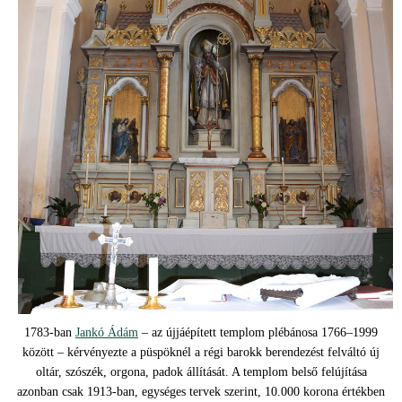
1783-ban
Jankó Ádám
– az újjáépített templom plébánosa 1766–1999
között – kérvényezte a püspöknél a régi barokk berendezést felváltó új
oltár, szószék, orgona, padok állítását. A templom belső felújítása
azonban csak 1913-ban, egységes tervek szerint, 10.000 korona értékben