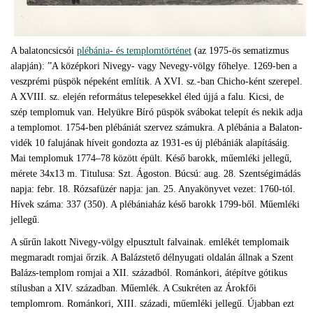
A balatoncsicsói
plébánia- és templomtörténet
(az 1975-ös sematizmus
alapján): ”A középkori Nivegy- vagy Nevegy-völgy főhelye. 1269-ben a
veszprémi püspök népeként említik. A XVI. sz.-ban Chicho-ként szerepel.
A XVIII. sz. elején református telepesekkel éled újjá a falu. Kicsi, de
szép templomuk van. Helyükre Bíró püspök svábokat telepít és nekik adja
a templomot. 1754-ben plébániát szervez számukra. A plébánia a Balaton-
vidék 10 falujának híveit gondozta az 1931-es új plébániák alapításáig.
Mai templomuk 1774–78 között épült. Késő barokk, műemléki jellegű,
mérete 34x13 m. Titulusa: Szt. Ágoston. Búcsú: aug. 28. Szentségimádás
napja: febr. 18. Rózsafüzér napja: jan. 25. Anyakönyvet vezet: 1760-tól.
Hívek száma: 337 (350). A plébániaház késő barokk 1799-ből. Műemléki
jellegű.
A sűrűn lakott Nivegy-völgy elpusztult falvainak. emlékét templomaik
megmaradt romjai őrzik. A Balázstető délnyugati oldalán állnak a Szent
Balázs-templom romjai a XII. századból. Románkori, átépítve gótikus
stílusban a XIV. században. Műemlék. A Csukréten az Árokfői
templomrom. Románkori, XIII. századi, műemléki jellegű. Újabban ezt