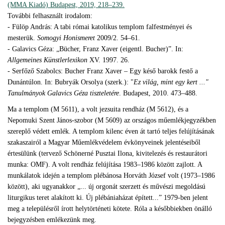
(MMA Kiadó) Budapest, 2019, 218–239.
További felhasznált irodalom:
- Fülöp András: A tabi római katolikus templom falfestményei és
mesterük.
Somogyi Honismeret
2009/2. 54–61.
- Galavics Géza: „Bücher, Franz Xaver (eigentl. Bucher)”. In:
Allgemeines Künstlerlexikon
XV. 1997. 26.
- Serfőző Szabolcs: Bucher Franz Xaver – Egy késő barokk festő a
Dunántúlon. In: Bubryák Orsolya (szerk.): "
Ez világ, mint egy kert ..."
Tanulmányok Galavics Géza tiszteletére
. Budapest, 2010. 473–488.
Ma a templom (M 5611), a volt jezsuita rendház (M 5612), és a
Nepomuki Szent János-szobor (M 5609) az országos műemlékjegyzékben
szereplő védett emlék. A templom kilenc éven át tartó teljes felújításának
szakaszairól a Magyar Műemlékvédelem évkönyveinek jelentéseiből
értesülünk (tervező Schönerné Pusztai Ilona, kivitelezés és restaurátori
munka: OMF). A volt rendház felújítása 1983–1986 között zajlott. A
munkálatok idején a templom plébánosa Horváth József volt (1973–1986
között), aki ugyanakkor „... új orgonát szerzett és művészi megoldású
liturgikus teret alakított ki. Új plébániaházat épített...” 1979-ben jelent
meg a településről írott helytörténeti kötete. Róla a későbbiekben önálló
bejegyzésben emlékezünk meg.