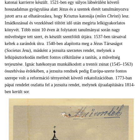
katonai karrierre készült. 1521-ben egy súlyos lábsérülést követő
hosszadalmas gyógyulása alatt Jézus és a szentek életét tanulmányozva
jutott arra az elhatározásra, hogy Krisztus katonája (
miles Christi
) lesz.
Imádkozással és vezekléssel töltött idő után megírta lelkigyakorlatos
könyvét. Több mint 10 éven át folytatott tanulmányai során nagy
műveltségre tett szert, és készült szentföldi útjára. 1537-ben társaival
keltek a zarándok útra. 1540-ben alapította meg a Jézus Társaságot
(
Societas Jesu
), másként a jezsuita szerzetes rendet, melynek a
lelkipásztorkodás mellett fontos célkitűzése a tanítás, a műveltség
terjesztése. Ignác hatékonyan munkálkodott a trentói zsinat (1545–1563)
összehívása érdekében, a jezsuita rendnek pedig Európa-szerte fontos
szerepe volt a reformáció térnyerését követő rekatolizációban. 1773-ban
pápai rendelet oszlatta fel a jezsuita rendet, melynek újraalapítására 1814-
ben került sor.