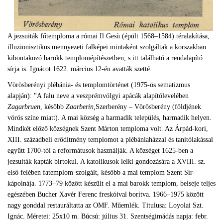
A jezsuiták főtemploma a római Il Gesù (épült 1568–1584) téralakítása,
illuzionisztikus mennyezeti falképei mintaként szolgáltak a korszakban
kibontakozó barokk templomépítészetben, s itt található a rendalapító
sírja is. Ignácot 1622. március 12-én avatták szetté.
Vörösberényi plébánia- és templomtörténet (1975-ös sematizmus
alapján): "A falu neve a veszprémvölgyi apácák alapítólevelében
Zagarbruen
, később
Zaarberin,
Szerberény – Vörösberény (földjének
vörös színe miatt). A mai község a harmadik település, harmadik helyen.
Mindkét előző községnek Szent Márton temploma volt. Az Árpád-kori,
XIII. századbeli erődítmény templomot a plébániaházzal és tanítólakással
együtt 1700-tól a reformátusok használják. A községet 1625-ben a
jezsuiták kapták birtokul. A katolikusok lelki gondozására a XVIII. sz.
első felében fatemplom-szolgált, később a mai templom Szent Sír-
kápolnája. 1773–79 között készült el a mai barokk templom, belseje teljes
egészében Bucher Xavér Ferenc freskóival borítva. 1966–1975 között
nagy gonddal restauráltatta az OMF. Műemlék. Titulusa: Loyolai Szt.
Ignác. Méretei: 25x10 m. Búcsú: július 31. Szentségimádás napja: febr.