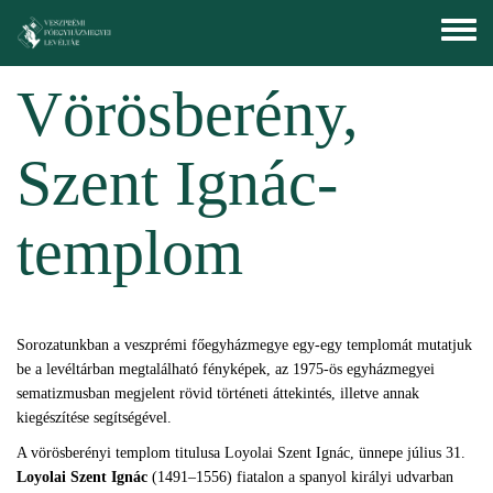
Ugrás a tartalomra
Toggle
menu
Vörösberény,
Szent Ignác-
templom
Sorozatunkban a veszprémi főegyházmegye egy-egy templomát mutatjuk
be a levéltárban megtalálható fényképek, az 1975-ös egyházmegyei
sematizmusban megjelent rövid történeti áttekintés, illetve annak
kiegészítése segítségével.
A vörösberényi templom titulusa Loyolai Szent Ignác, ünnepe július 31.
Loyolai Szent Ignác
(1491–1556) fiatalon a spanyol királyi udvarban