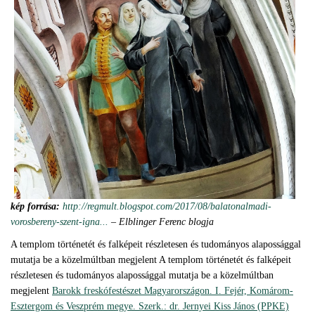
kép forrása:
http://regmult.blogspot.com/2017/08/balatonalmadi-
vorosbereny-szent-igna...
– Elblinger Ferenc blogja
A templom történetét és falképeit részletesen és tudományos alapossággal
mutatja be a közelmúltban megjelent A templom történetét és falképeit
részletesen és tudományos alapossággal mutatja be a közelmúltban
megjelent
Barokk freskófestészet Magyarországon. I. Fejér, Komárom-
Esztergom és Veszprém megye. Szerk.: dr. Jernyei Kiss János (PPKE)