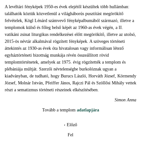
A levéltári fényképek 1950-es évek elejétől készültek több hullámban:
találhatók köztük közvetlenül a világháborús pusztítást megörökítő
felvételek, Kögl Lénárd számvevő fényképalbumából származó, illetve a
templomok külső és főleg belső képét az 1960-as évek végén, a II.
vatikáni zsinat liturgikus rendelkezései előtt megörökítő, illetve az utolsó,
2015-ös névtár alkalmával rögzített fényképek. A szöveges történeti
áttekintés az 1930-as évek óta hivatalosan vagy informálisan létező
egyháztörténeti bizottság munkája révén összeállított rövid
templomtörténetek, amelyek az 1975. évig rögzítették a templom és
plébániája múltját. Szerzői névtelenségbe burkolóznak ugyan a
kiadványban, de tudható, hogy Burucs László, Horváth József, Körmendy
József, Molnár István, Pfeiffer János, Rajczi Pál és Szöllősi Mihály vettek
részt a sematizmus történeti részeinek elkészítésében.
Simon Anna
Tovább a templom
adatlapjára
‹ Előző
Fel