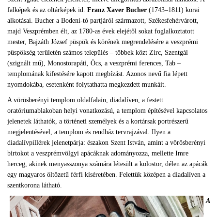
falképek és az oltárképek id.
Franz Xaver Bucher
(1743–1811) korai
alkotásai. Bucher a Bodeni-tó partjáról származott, Székesfehérvárott,
majd Veszprémben élt, az 1780-as évek elejétől sokat foglalkoztatott
mester, Bajzáth József püspök és körének megrendelésére a veszprémi
püspökség területén számos település – többek közt Zirc, Szentgál
(szignált mű), Monostorapáti, Öcs, a veszprémi ferences, Tab –
templomának kifestésére kapott megbízást. Azonos nevű fia lépett
nyomdokába, esetenként folytathatta megkezdett munkáit.
A vörösberényi templom oldalfalain, diadalíven, a festett
oratóriumablakoban helyi vonatkozású, a templom építésével kapcsolatos
jelenetek láthatók, a történeti személyek és a kortársak portrészerű
megjelentésével, a templom és rendház tervrajzával. Ilyen a
diadalívpillérek jelenetpárja: északon Szent István, amint a vörösberényi
birtokot a veszprémvölgyi apácáknak adományozza, mellette Imre
herceg, akinek menyasszonya számára létesült a kolostor, délen az apácák
egy magyaros öltözetű férfi kíséretében. Felettük középen a diadalíven a
szentkorona látható.
A