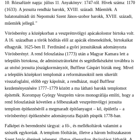
10. Rózsafüzér napja: július 11. Anyakönyv: 1747-től. Hívek száma: 1170
(1633). A jezsuita rendház barokk, XVIII. századi. Műemlék. A
balatonalmádi úti Nepomuki Szent János-szobor barokk, XVIII. századi,
műemlék jellegű.”
Vörösberény a középkorban a veszprémvölgyi apácakolostor birtoka volt.
A 16. században a török hódítás elől az apácák elmenekültek, birtokaikat
elhagyták. 1625-ben II. Ferdinánd a győri jezsuitáknak adományozta
Vörösberényt. A rend feloszlatása (1773) után a Magyar Kamara lett a
település birtokosa, de adminisztrátorként és segédlelkészként továbbra is
az utolsó jezsuita jószágkormányzót, Buffleur Gáspárt bízták meg. Mivel
a település középkori templomát a reformátusoktól nem sikerült
visszafoglalni, előbb egy kápolnát, a rendházat, majd Buffleur
kezdeményezésére 1777–1779 között a ma látható barokk templomot
építették. Korompay György Veszprém város monográfája említi, hogy a
rend feloszlatását követően a félbeszakadt veszprémvölgyi jezsuita
templom építkezéséről a megmaradt építőanyagot – kő, épületfa – a
vörösberényi építkezésére adományozta Bajzáth püspök 1778-ban.
Falképei és berendezési tárgyai: a fő-, és mellékoltárok valamint a
szószék egykorúak. A templom főoltárán, illetve a három boltszakaszon
Szent Ignác életének jelenetei, illetve allegorikus ábrázolásai láthatók. A