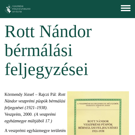
Ugrás a tartalomra
Toggle
menu
Rott Nándor
bérmálási
feljegyzései
Körmendy József – Rajczi Pál:
Rott
Nándor veszprémi püspök bérmálási
feljegyzései (1921–1938)
.
Veszprém, 2000.
(
A veszprémi
egyházmegye múltjából 17.)
A veszprémi egyházmegye területén