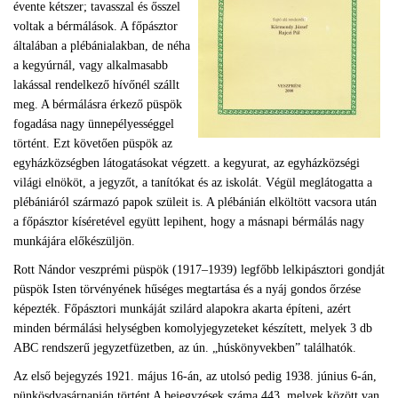
évente kétszer; tavasszal és ősszel
voltak a bérmálások. A főpásztor
általában a plébánialakban, de néha
a kegyúrnál, vagy alkalmasabb
lakással rendelkező hívőnél szállt
meg. A bérmálásra érkező püspök
fogadása nagy ünnepélyességgel
történt. Ezt követően püspök az
egyházközségben látogatásokat végzett. a kegyurat, az egyházközségi
világi elnököt, a jegyzőt, a tanítókat és az iskolát. Végül meglátogatta a
plébániáról származó papok szüleit is. A plébánián elköltött vacsora után
a főpásztor kíséretével együtt lepihent, hogy a másnapi bérmálás nagy
munkájára előkészüljön.
Rott Nándor veszprémi püspök (1917–1939) legfőbb lelkipásztori gondját
püspök Isten törvényének hűséges megtartása és a nyáj gondos őrzése
képezték. Főpásztori munkáját szilárd alapokra akarta építeni, azért
minden bérmálási helységben komolyjegyzeteket készített, melyek 3 db
ABC rendszerű jegyzetfüzetben, az ún. „húskönyvekben” találhatók.
Az első bejegyzés 1921. május 16-án, az utolsó pedig 1938. június 6-án,
pünkösdvasárnapján történt A bejegyzések száma 443, melyek között van