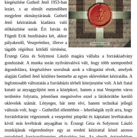
kiegészítése Gutheil Jenő 1953-ban
lezárt, s az elmúlt esztendőben
megjelent okmánytárának. Gutheil
Jenő kéziratának kiadásra való
előkészítése során Éri István és
Fügedi Erik buzdítására két, akkor
pályakezdő, Veszprémhez, illetve a
tágabb régióhoz kötődő történész,
Érszegi Géza és Solymosi László magára vállalta a forráskiadvány
gondozását. A munka során nyilvánvalóvá vált, hogy több szempontból
átgondolásra, kiegészítésre szorulnak azok a válogatási elvek, amelyek
alapján Gutheil Jenő közlésre beemelte az egyes okleveleket kéziratába. A
legfontosabb változtatás a forrásbázis térbeli kiterjesztése volt. A két fiatal
kutató az anyaggyűjtést nem a középkori, hanem a mai Veszprém város
területére folytatta, jelentősen megnövelve ezzel a látókörükbe kerülő
oklevelek számát. Lényeges, bár nem elvi, hanem technikai jellegű
változás volt, hogy – Gutheillel ellentétben – lehetőségük nyílt arra, hogy
forrásfeltárást végezzenek a veszprémi püspöki és káptalani levéltárakon
kívül más levéltárak anyagában is. Érszegi Géza és Solymosi László
munkájának végeredménye egy az eredeti kézirattal közel azonos
terjedelmű forrásgyűjtemény elkészítése lett. Az elmúlt évtizedekben