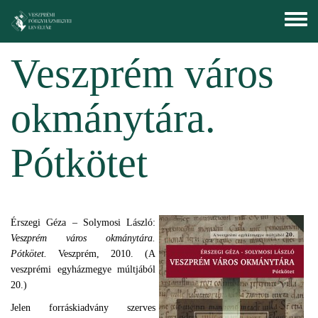
Ugrás a tartalomra
Toggle
menu
Veszprém város
okmánytára.
Pótkötet
Érszegi Géza – Solymosi László:
Veszprém város okmánytára.
Pótkötet.
Veszprém, 2010. (A
veszprémi egyházmegye múltjából
20.)
Jelen forráskiadvány szerves