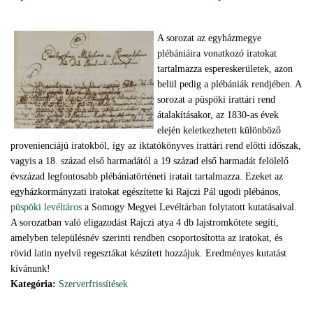
A sorozat az egyházmegye
plébániáira vonatkozó iratokat
tartalmazza espereskerületek, azon
belül pedig a plébániák rendjében. A
sorozat a püspöki irattári rend
átalakításakor, az 1830-as évek
elején keletkezhetett különböző
provenienciájú iratokból, így az iktatókönyves irattári rend előtti időszak,
vagyis a 18. század első harmadától a 19 század első harmadát felölelő
évszázad legfontosabb plébániatörténeti iratait tartalmazza. Ezeket az
egyházkormányzati iratokat egészítette ki Rajczi Pál ugodi plébános,
püspöki levéltáros
a Somogy Megyei Levéltárban folytatott kutatásaival.
A sorozatban való eligazodást Rajczi atya 4 db lajstromkötete segíti,
amelyben településnév szerinti rendben csoportosította az iratokat, és
rövid latin nyelvű regesztákat készített hozzájuk. Eredményes kutatást
kívánunk!
Kategória:
Szerverfrissítések