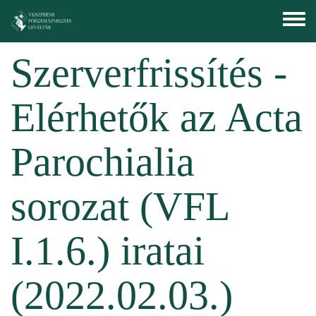
Ugrás a tartalomra
Toggle
menu
Szerverfrissítés -
Elérhetők az Acta
Parochialia
sorozat (VFL
I.1.6.) iratai
(2022.02.03.)