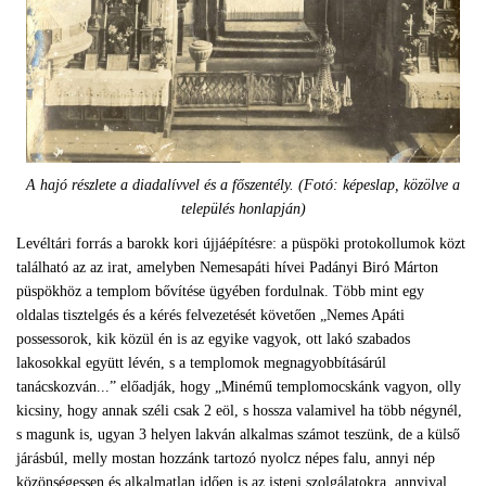
A hajó részlete a diadalívvel és a főszentély. (Fotó: képeslap, közölve a
település honlapján)
Levéltári forrás a barokk kori újjáépítésre: a püspöki protokollumok közt
található az az irat, amelyben Nemesapáti hívei Padányi Biró Márton
püspökhöz a templom bővítése ügyében fordulnak. Több mint egy
oldalas tisztelgés és a kérés felvezetését követően „Nemes Apáti
possessorok, kik közül én is az egyike vagyok, ott lakó szabados
lakosokkal együtt lévén, s a templomok megnagyobbításárúl
tanácskozván...” előadják, hogy „Minémű templomocskánk vagyon, olly
kicsiny, hogy annak széli csak 2 eöl, s hossza valamivel ha több négynél,
s magunk is, ugyan 3 helyen lakván alkalmas számot teszünk, de a külső
járásbúl, melly mostan hozzánk tartozó nyolcz népes falu, annyi nép
közönségessen és alkalmatlan idően is az isteni szolgálatokra, annyival