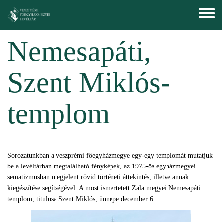
Ugrás a tartalomra
Toggle
menu
Nemesapáti,
Szent Miklós-
templom
Sorozatunkban a veszprémi főegyházmegye egy-egy templomát mutatjuk
be a levéltárban megtalálható fényképek, az 1975-ös egyházmegyei
sematizmusban megjelent rövid történeti áttekintés, illetve annak
kiegészítése segítségével. A most ismertetett Zala megyei Nemesapáti
templom, titulusa Szent Miklós, ünnepe december 6.