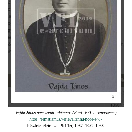
Vajda János nemesapáti plébános (Fotó: VFL e-sematizmus)
https://sematizmus.vefleveltar.hu/node/4487
Részletes életrajza: Pfeiffer, 1987. 1057–1058.