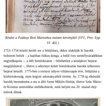
Részlet a Padányi Biró Mártonhoz intézett kérvényből (VFL, Prot. Epp.
VI. 402.)
1753–1754 között került sor a felújításra, ekkor alakítják ki barokk
boltozott belsőt – a hajóban fiókos donga, a belül íves szentélyzáradékban
negyedkupola –, a déli homlokzaton – feltehetően a középkori bejárat
megújításával –, illetve a sekrestye keleti homlokzatán barokk kőkeretes
bejárat készült. 1775-ben a tornyot súlyos villámcsapás érte, felújítása a
közbirtokosság, mint kegyúr adományaiból történt. Az 1778-ig elkészült
barokk berendezése a ma is álló Szent Miklós-főoltár, illetve Szűz Mária-
és Krisztus szenvedése mellékoltárok, ezek helyén ma 20. század eleji
művek állnak.