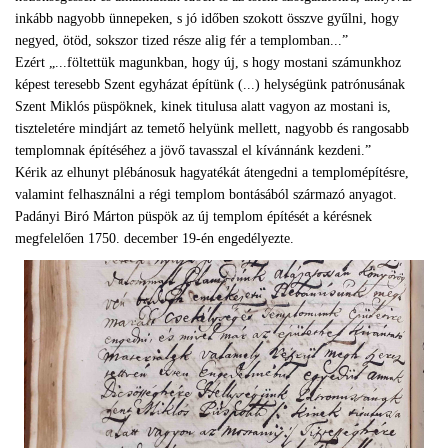
inkább nagyobb ünnepeken, s jó időben szokott összve gyűlni, hogy
negyed, ötöd, sokszor tized része alig fér a templomban...”
Ezért „...föltettük magunkban, hogy új, s hogy mostani számunkhoz
képest teresebb Szent egyházat építünk (...) helységünk patrónusának
Szent Miklós püspöknek, kinek titulusa alatt vagyon az mostani is,
tiszteletére mindjárt az temető helyünk mellett, nagyobb és rangosabb
templomnak építéséhez a jövő tavasszal el kívánnánk kezdeni.”
Kérik az elhunyt plébánosuk hagyatékát átengedni a templomépítésre,
valamint felhasználni a régi templom bontásából származó anyagot.
Padányi Biró Márton püspök az új templom építését a kérésnek
megfelelően 1750. december 19-én engedélyezte.