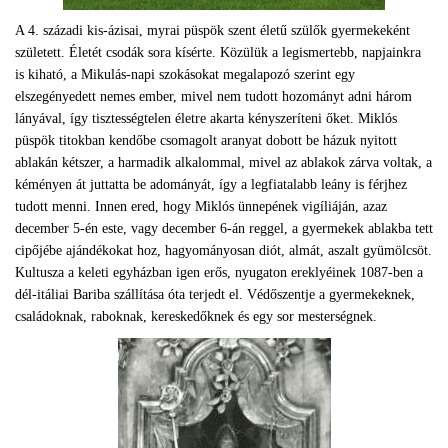
A 4. századi kis-ázisai, myrai püspök szent életű szülők gyermekeként
született. Életét csodák sora kísérte. Közülük a legismertebb, napjainkra
is kiható, a Mikulás-napi szokásokat megalapozó szerint egy
elszegényedett nemes ember, mivel nem tudott hozományt adni három
lányával, így tisztességtelen életre akarta kényszeríteni őket. Miklós
püspök titokban kendőbe csomagolt aranyat dobott be házuk nyitott
ablakán kétszer, a harmadik alkalommal, mivel az ablakok zárva voltak, a
kéményen át juttatta be adományát, így a legfiatalabb leány is férjhez
tudott menni. Innen ered, hogy Miklós ünnepének vigíliáján, azaz
december 5-én este, vagy december 6-án reggel, a gyermekek ablakba tett
cipőjébe ajándékokat hoz, hagyományosan diót, almát, aszalt gyümölcsöt.
Kultusza a keleti egyházban igen erős, nyugaton ereklyéinek 1087-ben a
dél-itáliai Bariba szállítása óta terjedt el. Védőszentje a gyermekeknek,
családoknak, raboknak, kereskedőknek és egy sor mesterségnek.