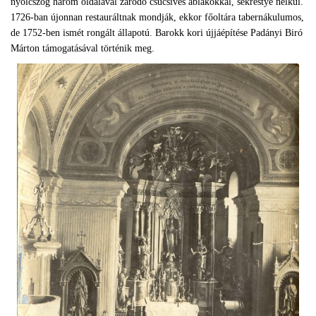
nyolcszög három oldalával záródó csúcsíves ablakokkal, sekrestye nélkül.
1726-ban újonnan restauráltnak mondják, ekkor főoltára tabernákulumos,
de 1752-ben ismét rongált állapotú. Barokk kori újjáépítése Padányi Biró
Márton támogatásával történik meg.