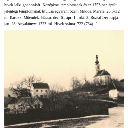
hívek lelki gondozását. Középkori templomának és az 1753-ban épült
jelenlegi templomának titulusa egyaránt Szent Miklós. Mérete: 25,5x12
m. Barokk, Műemlék. Búcsú: dec. 6., ápr. 1., okt. 2. Rózsafüzér napja:
jan. 28. Anyakönyv: 1723-tól. Hívek száma: 722 (734). "