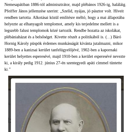
Nemesapátiban 1886-tól adminisztrátor, majd plébános 1926-ig, haláláig.
Pfeiffer János jellemzése szerint: „Szelíd, nyájas, jó pásztor volt. Híveit
rendben tartotta. Alkotásai közül említésre méltó, hogy a mai állapotába
helyezte az elhanyagolt templomot, amely kis terjedelme mellett is a
legszebb falusi templomok közé tartozik. Rendbe hozatta az iskolákat,
plébániaházat és a belsőséget. Kivette részét a politikából is. (...) Báró
Hornig Károly püspök érdemes munkásságát kívánta jutalmazni, mikor
1889-ben a kanizsai kerület tanfelügyelőjévé, 1902-ben a kapornaki
kerület helyettes esperesévé, majd 1910-ben a kerület esperesévé nevezte
ki, a király pedig 1912. június 27-én szentegyedi apáti címmel tüntette
ki.”