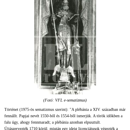
(Fotó: VFL e-sematizmus)
Történet (1975-ös sematizmus szerint): "A plébánia a XIV. században már
fennállt. Papjai nevét 1550-ből és 1554-ből ismerjük. A török időkben a
falu úgy, ahogy fennmaradt; a plébánia azonban elpusztult.
Újjászervezték 1710 körül, miután egy ideig licenciátusok végezték a