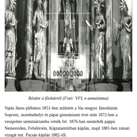
Részlet a főoltárról (Fotó: VFL e-sematizmus)
Vajda János plébános 1851-ben született a Vas megyei Jánosházán.
Soproni, szombathelyi és pápai gimnáziumi évei után 1872-ben a
veszprémi szemináriumba vették fel. 1876-ban szentelték pappá.
Nemesviden, Felsőörsön, Káptalantótiban káplán, majd 1881-ben zsinati
vizsgát tett. Pacsán káplán 1882-től.