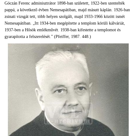
Góczán Ferenc adminisztrátor 1898-ban született, 1922-ben szentelték
pappá, a következő évben Nemesapátiban, majd másutt káplán. 1926-ban
zsinati vizsgát tett, több helyen szolgált, majd 1933-1966 között ismét
Nemesapátiban. „Itt 1934-ben megépítette a templom körüli kálváriát,
1937-ben a Hősök emlékművét. 1938-ban kifestette a templomot és
gyarapította a felszerelését.” (Pfeiffer, 1987. 448.)