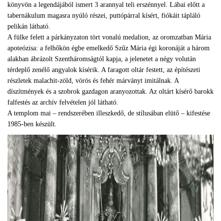
könyvön a legendájából ismert 3 arannyal teli erszénnyel. Lábai előtt a
tabernákulum magasra nyúló részei, puttópárral kísért, fiókáit tápláló
pelikán látható.
A fülke felett a párkányzaton tört vonalú medalion, az oromzatban Mária
apoteózisa: a felhőkön égbe emelkedő Szűz Mária égi koronáját a három
alakban ábrázolt Szentháromságtól kapja, a jelenetet a négy volután
térdeplő zenélő angyalok kísérik. A faragott oltár festett, az építészeti
részletek malachit-zöld, vörös és fehér márványt imitálnak. A
díszítmények és a szobrok gazdagon aranyozottak. Az oltárt kísérő barokk
falfestés az archív felvételen jól látható.
A templom mai – rendszerében illeszkedő, de stílusában elütő – kifestése
1985-ben készült.