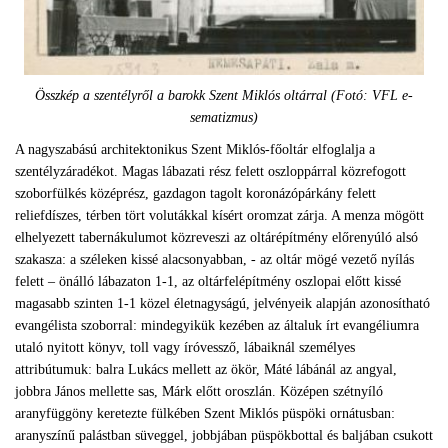
Összkép a szentélyről a barokk Szent Miklós oltárral (Fotó: VFL e-
sematizmus)
A nagyszabású architektonikus Szent Miklós-főoltár elfoglalja a
szentélyzáradékot. Magas lábazati rész felett oszloppárral közrefogott
szoborfülkés középrész, gazdagon tagolt koronázópárkány felett
reliefdíszes, térben tört volutákkal kísért oromzat zárja. A menza mögött
elhelyezett tabernákulumot közreveszi az oltárépítmény előrenyúló alsó
szakasza: a széleken kissé alacsonyabban, - az oltár mögé vezető nyílás
felett – önálló lábazaton 1-1, az oltárfelépítmény oszlopai előtt kissé
magasabb szinten 1-1 közel életnagyságú, jelvényeik alapján azonosítható
evangélista szoborral: mindegyikük kezében az általuk írt evangéliumra
utaló nyitott könyv, toll vagy íróvessző, lábaiknál személyes
attribútumuk: balra Lukács mellett az ökör, Máté lábánál az angyal,
jobbra János mellette sas, Márk előtt oroszlán. Középen szétnyíló
aranyfüggöny keretezte fülkében Szent Miklós püspöki ornátusban:
aranyszínű palástban süveggel, jobbjában püspökbottal és baljában csukott