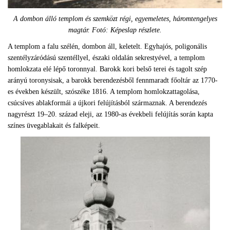
A dombon álló templom és szemközt régi, egyemeletes, háromtengelyes
magtár. Fotó: Képeslap részlete.
A templom a falu szélén, dombon áll, keletelt. Egyhajós, poligonális
szentélyzáródású szentéllyel, északi oldalán sekrestyével, a templom
homlokzata elé lépő toronnyal. Barokk kori belső terei és tagolt szép
arányú toronysisak, a barokk berendezésből fennmaradt főoltár az 1770-
es években készült, szószéke 1816. A templom homlokzattagolása,
csúcsíves ablakformái a újkori felújításból származnak. A berendezés
nagyrészt 19–20. század eleji, az 1980-as évekbeli felújítás során kapta
színes üvegablakait és falképeit.