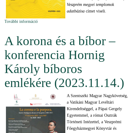
Veszprém megyei templomok
adatbázisa
címet viseli.
További információ
Megjelent új tanulmánykötetünk (2023.11.29.)
tartalommal kapcsolatosan
A korona és a bíbor –
konferencia Hornig
Károly bíboros
emlékére (2023.11.14.)
A Szentszéki Magyar Nagykövetség,
a Vatikáni Magyar Levéltári
Kirendeltséggel, a Pápai Gergely
Egyetemmel, a római Osztrák
Történeti Intézettel, a Veszprémi
Főegyházmegyei Könyvtár és