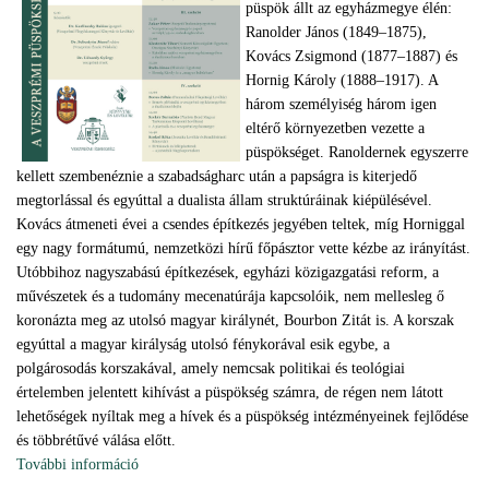
püspök állt az egyházmegye élén:
Ranolder János (1849–1875),
Kovács Zsigmond (1877–1887) és
Hornig Károly (1888–1917). A
három személyiség három igen
eltérő környezetben vezette a
püspökséget. Ranoldernek egyszerre
kellett szembenéznie a szabadságharc után a papságra is kiterjedő
megtorlással és egyúttal a dualista állam struktúráinak kiépülésével.
Kovács átmeneti évei a csendes építkezés jegyében teltek, míg Horniggal
egy nagy formátumú, nemzetközi hírű főpásztor vette kézbe az irányítást.
Utóbbihoz nagyszabású építkezések, egyházi közigazgatási reform, a
művészetek és a tudomány mecenatúrája kapcsolóik, nem mellesleg ő
koronázta meg az utolsó magyar királynét, Bourbon Zitát is. A korszak
egyúttal a magyar királyság utolsó fénykorával esik egybe, a
polgárosodás korszakával, amely nemcsak politikai és teológiai
értelemben jelentett kihívást a püspökség számra, de régen nem látott
lehetőségek nyíltak meg a hívek és a püspökség intézményeinek fejlődése
és többrétűvé válása előtt.
További információ
A veszprémi püspökség 1850–1917 között –
egyháztörténeti konferencia szeptember 28-án