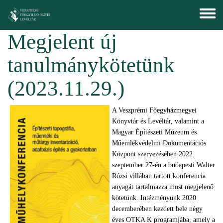
Ugrás a tartalomra
Toggle
menu
Megjelent új
tanulmánykötetünk
(2023.11.29.)
A Veszprémi Főegyházmegyei
Könyvtár és Levéltár, valamint a
Magyar Építészeti Múzeum és
Műemlékvédelmi Dokumentációs
Központ szervezésében 2022.
szeptember 27-én a budapesti Walter
Rózsi villában tartott konferencia
anyagát tartalmazza most megjelenő
kötetünk. Intézményünk 2020
decemberében kezdett bele négy
éves OTKA K programjába, amely a