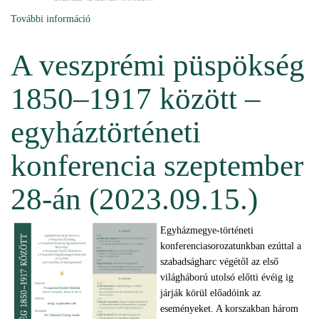
További információ
Intézményünk részvétele a Katolikus Társadalmi Napok
programsorozaton (2023.09.21.) tartalommal
kapcsolatosan
A veszprémi püspökség
1850–1917 között –
egyháztörténeti
konferencia szeptember
28-án (2023.09.15.)
Egyházmegye-történeti
konferenciasorozatunkban ezúttal a
szabadságharc végétől az első
világháború utolsó előtti évéig ig
járják körül előadóink az
eseményeket. A korszakban három