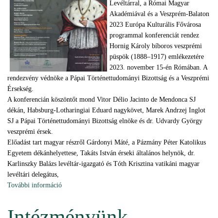
Levéltárral, a Római Magyar
Akadémiával és a Veszprém-Balaton
2023 Európa Kulturális Fővárosa
programmal konferenciát rendez
Hornig Károly bíboros veszprémi
püspök (1888–1917) emlékezetére
2023. november 15-én Rómában. A
rendezvény védnöke a Pápai Történettudományi Bizottság és a Veszprémi
Érsekség.
A konferencián köszöntőt mond Vitor Délio Jacinto de Mendonca SJ
dékán, Habsburg-Lotharingiai Eduard nagykövet, Marek Andrzej Inglot
SJ a Pápai Történettudományi Bizottság elnöke és dr. Udvardy György
veszprémi érsek.
Előadást tart magyar részről Gárdonyi Máté, a Pázmány Péter Katolikus
Egyetem dékánhelyettese, Takáts István érseki általános helynök, dr.
Karlinszky Balázs levéltár-igazgató és Tóth Krisztina vatikáni magyar
levéltári delegátus,
További információ
A korona és a bíbor – konferencia Hornig Károly
bíboros emlékére (2023.11.14.) tartalommal
kapcsolatosan
Intézményünk