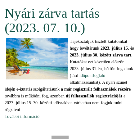
(2023.09.15.) tartalommal kapcsolatosan
Nyári zárva tartás
(2023. 07. 10.)
Tájékoztatjuk tisztelt kutatóinkat
hogy levéltárunk
2023. július 15. és
2023. július 30. között zárva tart
.
Kutatókat ezt követően először
2023. július 31-én, hétfőn fogadunk
(lásd
időpontfoglaló
alkalmazásunkat). A nyári szünet
idején e-kutatás szolgáltatásunk
a már regisztrált felhasználok részére
továbbra is működni fog, azonban
új felhasználók regisztrációját
a
2023. július 15–30. közötti időszakban várhatóan nem fogjuk tudni
rögzíteni.
További információ
Nyári zárva tartás (2023. 07. 10.) tartalommal
kapcsolatosan